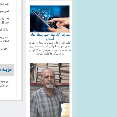
نفر دوم : بمب
نفر سوم :بمب
حداقل 3 نفر شرکت کننده حضور داشته باشد) هریک مبلغ 200000 ریال جائزه نقدی اهداء خواهد 
10% از کل جوائز بعنوان مالیات کسر خواهد شد.
معرفی کانالهای شهرستان های
استان
اعلام م
کلیه کانال ها و صفحات مجازی هیات
های شهرستانها در این قسمت درج
- جوایز
شده است. برای پیوستن به کانالها بر
روی لینک ها کلیک نمائید.
هزینه ه
ورزشی سال 92 و کد عضویت در سیستم جامع