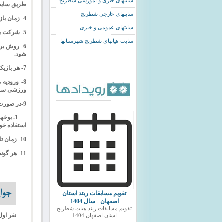
سایتهای خبری و اموزشی شطرنج
طریق سایت 
سایتهای خارجی شطرنج
4- زمان بازی برای هر بازیکن 90 دقیقه + 30 ثانیه وقت اضافه به ازای انجام هر حرکت (سیستم فیشر) می باشد.
سایتهای عمومی و خبری
5- شرکت برای عموم بانوان ازاد بوده و محدودیت سنی ندارد.
سایت هیاتهای شطرنج شهرستانها
6- روش بر
شود.
7- هر بازیکن با حریف خود یک بازی خواهد داشت.
ورزشی سال 92 و کد عضویت در سیستم جامع فدراسیون به مسئول ثبت
9-
در صورت 
استفاده خو
10- زمان تاخیر برای هر بازیکن 45 دقیقه از زمان مبدا خواهد بود.
11- هر گونه موارد پیش بینی نشده با نظر سرداور و مطابق با قوانین فیده در طول مسابقات اعلام خواهد گردید.
جوای
تقویم مسابقات ریتد استان
اصفهان - سال 1404
تقویم مسابقات ریتد هیات شطرنج
نفر اول : بم
استان اصفهان 1404