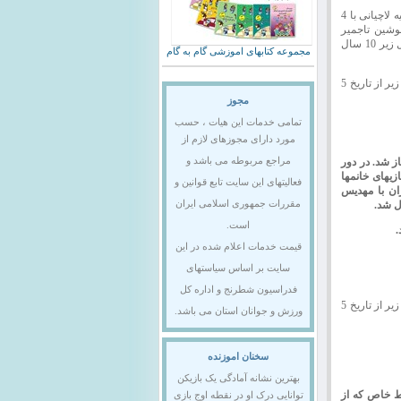
عسل کاظم زاده با 4.5 امتیاز و پوئن شکنی 13 - رامیلا واگوهیان با 4.5 امتیاز و پوئن شکنی 11.5 و مرضیه لاچیانی با 4
د. نوشین تاجمیر
ریاحی نیز با 4 امتیاز و پوئن شکنی 11.5 در مکان چهارم ایستاد.مهدیس یزدچی نیز ضمن کسب مقام اول زیر 10 سال
مجموعه کتابهای اموزشی گام به گام
هیات شطرنج استان اصفهان در نظر دارد اولین دوره مسابقات متعارف هفتگی برای بانوان را با شرایط زیر از تاریخ 5
مجوز
تمامی خدمات این هیات ، حسب
مورد دارای مجوزهای لازم از
انه شطرنج اصفهان اغاز شد. در دور
مراجع مربوطه می باشد و
فتاد . بدین ترتیب بازیهای خانمها
فعالیتهای این سایت تابع قوانین و
ان با مهدیس
مقررات جمهوری اسلامی ایران
است.
.
قیمت خدمات اعلام شده در این
سایت بر اساس سیاستهای
فدراسیون شطرنج و اداره کل
هیات شطرنج استان اصفهان در نظر دارد اولین دوره مسابقات متعارف هفتگی برای بانوان را با شرایط زیر از تاریخ 5
ورزش و جوانان استان می باشد.
سخنان اموزنده
بهترین نشانه آمادگی یک بازیکن
یط خاص که از
توانایی درک او در نقطه اوج بازی