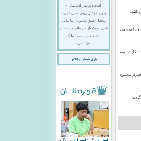
است.(بوریس اسپاسکی)
بدون آموختن روش صحیح تجزیه
وتحلیل عمیق ودقیق بازیها تبدیل
شدن به یک بازیکن عالی ودرجه یک
اول اعلام می
امکان پذیر نیست .(مارک
دورتسکی)
ا ارائه کارت بیمه
بازی شطرنج انلاین
ک 2. بوخهولز قطع شده دو 3. بوخهولز متوسط یک 4. بوخهولز متوسط دو 5. بوخهولز مجموع
استاد بزرگ شاهین لرپری زنگنه