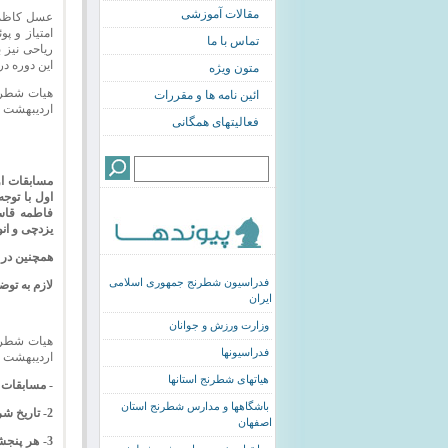
مقالات آموزشی
تماس با ما
این دوره د
متون ویژه
ائین نامه ها و مقررات
اردیبهشت 92 (ساعت 17:30) در محل خانه شطرنج برگزار نماید.
فعالیتهای همگانی
فاطمه قاسم
یزدچی و انوشا مه
همچنین در 
فدراسیون شطرنج جمهوری اسلامی
لازم به تو
ایران
وزارت ورزش و جوانان
فدراسیونها
اردیبهشت 92 (ساعت 17:30) در محل خانه شطرنج برگزار نماید.
هیاتهای شطرنج استانها
- مسابقات روزهای پن
باشگاهها و مدارس شطرنج استان
2- تاریخ شروع مسابقات از پنجشنبه 5 اردیبهشت 92 خواهد بود.
اصفهان
3- هر پنج