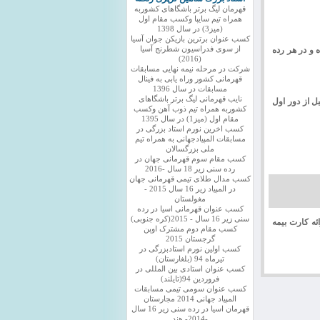
قهرمان لیگ برتر باشگاهای کشوربه
همراه تیم سایپا وکسب مقام اول
(میز3) در سال 1398
کسب عنوان برترین بازیکن جوان آسیا
سوم نبوده و در هر رده
از سوی فدراسیون شطرنج آسیا
(2016)
شرکت در مرحله نیمه نهایی مسابقات
قهرمانی کشور وراه یابی به فینال
مسابقات در سال 1396
نایب قهرمانی لیگ برتر باشگاهای
وائز قبل از دور اول
کشوربه همراه تیم ذوب آهن وکسب
مقام اول (میز1) در سال 1395
کسب اخرین نورم استاد بزرگی در
مسابقات المپیادجهانی به همراه تیم
ملی بزرگسالان
کسب مقام سوم قهرمانی جهان در
رده سنی زیر 18 سال -2016
کسب مدال طلای تیمی قهرمانی جهان
در المپیاد زیر 16 سال 2015 -
مغولستان
کسب عنوان قهرمانی اسیا در رده
سنی زیر 16 سال - 2015(کره جنوبی)
 ارائه کارت بیمه
کسب مقام دوم مشترک اوپن
گرجستان 2015
کسب اولین نورم استادبزرگی در
تیرماه 94 (بلغارستان)
کسب عنوان استادی بین المللی در
فروردین 94(تایلند)
کسب عنوان سومی تیمی مسابقات
المپیاد جهانی 2014 مجارستان
قهرمان اسیا در رده سنی زیر 16 سال
-2014- هند