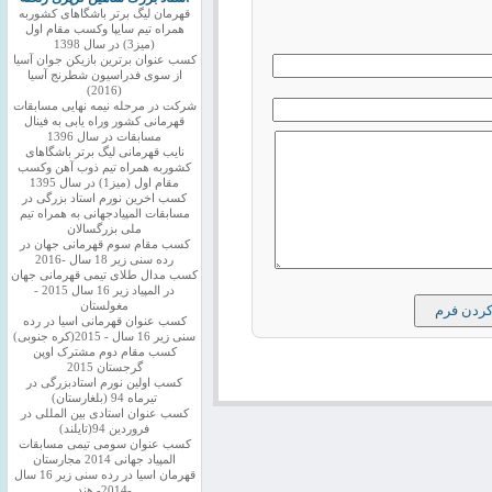
قهرمان لیگ برتر باشگاهای کشوربه
همراه تیم سایپا وکسب مقام اول
(میز3) در سال 1398
کسب عنوان برترین بازیکن جوان آسیا
از سوی فدراسیون شطرنج آسیا
(2016)
شرکت در مرحله نیمه نهایی مسابقات
قهرمانی کشور وراه یابی به فینال
مسابقات در سال 1396
نایب قهرمانی لیگ برتر باشگاهای
کشوربه همراه تیم ذوب آهن وکسب
مقام اول (میز1) در سال 1395
کسب اخرین نورم استاد بزرگی در
مسابقات المپیادجهانی به همراه تیم
ملی بزرگسالان
کسب مقام سوم قهرمانی جهان در
رده سنی زیر 18 سال -2016
کسب مدال طلای تیمی قهرمانی جهان
در المپیاد زیر 16 سال 2015 -
مغولستان
کسب عنوان قهرمانی اسیا در رده
سنی زیر 16 سال - 2015(کره جنوبی)
کسب مقام دوم مشترک اوپن
گرجستان 2015
کسب اولین نورم استادبزرگی در
تیرماه 94 (بلغارستان)
کسب عنوان استادی بین المللی در
فروردین 94(تایلند)
کسب عنوان سومی تیمی مسابقات
المپیاد جهانی 2014 مجارستان
قهرمان اسیا در رده سنی زیر 16 سال
-2014- هند