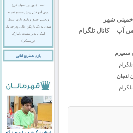
است.(بوریس اسپاسکی)
بدون آموختن روش صحیح تجزیه
خمینی شهر
وتحلیل عمیق ودقیق بازیها تبدیل
شدن به یک بازیکن عالی ودرجه یک
تس آپ کانال تلگرام
امکان پذیر نیست .(مارک
دورتسکی)
 سمیرم
بازی شطرنج انلاین
لگرام
 لنجان
لگرام
استاد بزرگ شاهین لرپری زنگنه