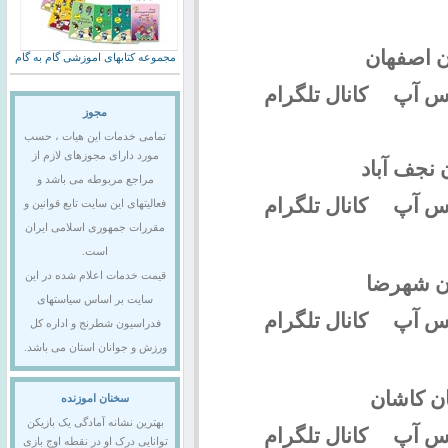
 اصفهان
مجموعه کتابهای اموزشی گام به گام
 آپ کانال تلگرام
مجوز
تمامی خدمات این هیات ، حسب
مورد دارای مجوزهای لازم از
نجف آباد
مراجع مربوطه می باشد و
س آپ کانال تلگرام
فعالیتهای این سایت تابع قوانین و
مقررات جمهوری اسلامی ایران
است.
قیمت خدمات اعلام شده در این
ن شهرضا
سایت بر اساس سیاستهای
س آپ کانال تلگرام
فدراسیون شطرنج و اداره کل
ورزش و جوانان استان می باشد.
ن کاشان
سخنان اموزنده
بهترین نشانه آمادگی یک بازیکن
س آپ کانال تلگرام
توانایی درک او در نقطه اوج بازی