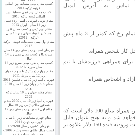
کسب مدال تیمی مسابقا بین المللی
 تماس به آدرس ایمیل
قونیه ترکیه 2014
کسب مدال برنز تیمی مسابقا بین
المللی قونیه ترکیه 2013
مقام دومی قهرمانی اسیا - رده سنی
زیر 14 سال - ایران 2013
مقام دوم تيمي و كسب مدال نقره
مشخصات عکس: عکس رنگی زمینه سفید تمام رخ که کمتر از 3 ماه پیش
ميز 5 در المپياد جهاني زير 16 سال
(تركيه - 2012)
مقام اول تیمی مسابقات قونیه - ترکیه
2012
 کار شخص همراه.
قهرمان اسیا در رده سنی زیر 14 سال
سريلانكا و کسب مدال تیمی زیر 14
سال
برای همراهی فرزندشان با تیم
کسب مدال نقره تیمی سریع زیر 14
سال سریلانکا 2012
مقام چهارم (مشترک با سوم ) جهان
زیر 12 سال برزیل 2011
 آزاد و اشخاص همراه.
قهرمان اسيا زير 12 سال فیلیپین 2011
مقام ششم جهان زیر 12 سال 2010
یونان
مقام هفتم جهان زیر 10 سال ترکیه
2009
قهرمان اسيا زیر 10 سال 2009 هند و
همچنین طلای تیمی زیر 10 سال
هزینه ثبت نام هر نفر اعم از بازیکن و شخص همراه مبلغ 100 دلار است که
مقام اول كشور در رده سني زير 12
سال
خواهد شد و به هیچ عنوان قابل
مقام چهارم مسابقات زیر 14 سال
قهرمانی جهان 2011
برگشت نیست. در ضمن کلیه بازیکنان آزاد بابت ورودیه فیده 150 دلار علاوه بر
قهرمان کشوردر سال 90-1389
کسب مدال طلای asean ویتنام 2009 و
اخذ عنوان استادی فیده