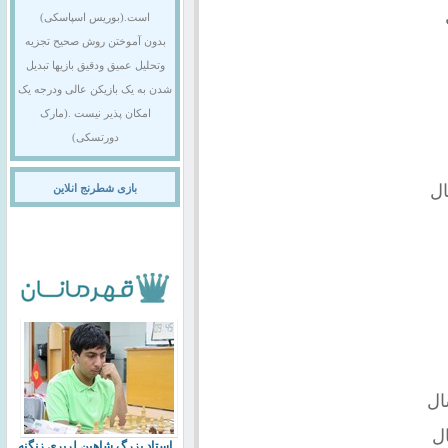
است.(بوریس اسپاسکی)
بدون آموختن روش صحیح تجزیه
وتحلیل عمیق ودقیق بازیها تبدیل
شدن به یک بازیکن عالی ودرجه یک
امکان پذیر نیست .(مارک
دورتسکی)
بازی شطرنج انلاین
استاد بزرگ شاهین لرپری زنگنه