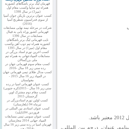
قهرمان لیگ برتر باشگاهای کشوربه
همراه تیم سایپا وکسب مقام اول
(میز3) در سال 1398
کسب عنوان برترین بازیکن جوان آسیا
از سوی فدراسیون شطرنج آسیا
(2016)
شرکت در مرحله نیمه نهایی مسابقات
قهرمانی کشور وراه یابی به فینال
مسابقات در سال 1396
نایب قهرمانی لیگ برتر باشگاهای
کشوربه همراه تیم ذوب آهن وکسب
مقام اول (میز1) در سال 1395
کسب اخرین نورم استاد بزرگی در
مسابقات المپیادجهانی به همراه تیم
ملی بزرگسالان
کسب مقام سوم قهرمانی جهان در
رده سنی زیر 18 سال -2016
کسب مدال طلای تیمی قهرمانی جهان
در المپیاد زیر 16 سال 2015 -
مغولستان
کسب عنوان قهرمانی اسیا در رده
سنی زیر 16 سال - 2015(کره جنوبی)
کسب مقام دوم مشترک اوپن
گرجستان 2015
کسب اولین نورم استادبزرگی در
تیرماه 94 (بلغارستان)
کسب عنوان استادی بین المللی در
فروردین 94(تایلند)
شد.
کسب عنوان سومی تیمی مسابقات
المپیاد جهانی 2014 مجارستان
قهرمان اسیا در رده سنی زیر 16 سال
مه، عنوان، درجه بین المللی،
-2014- هند