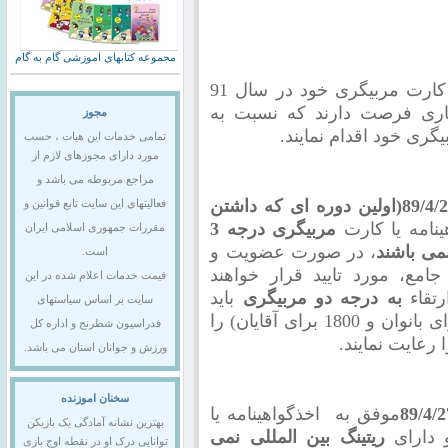
مجموعه کتابهای اموزشی گام به گام
کلیه مربیانی که تاکنون موفق به تمدید کارت مربیگری خود در سال 91
جاری فرصت دارند که نسبت به
مجوز
ری خود اقدام نمایند.
تمامی خدمات این هیات ، حسب
مورد دارای مجوزهای لازم از
مراجع مربوطه می باشد و
89/4/
(اولین دوره ای که داشتن
فعالیتهای این سایت تابع قوانین و
نامه یا کارت
مربیگری درجه 3
مقررات جمهوری اسلامی ایران
نمی باشند
، در صورت عضویت و
است.
مع، مورد تایید قرار خواهند
قیمت خدمات اعلام شده در این
رتقاء
به درجه دو مربیگری
باید
سایت بر اساس سیاستهای
مورد نظر ( 1600 برای بانوان و 1800 برای آقایان) را
فدراسیون شطرنج و اداره کل
 رعایت نمایند.
ورزش و جوانان استان می باشد.
سخنان اموزنده
89/4/2
موفق به اخذگواهینامه یا
بهترین نشانه آمادگی یک بازیکن
 دارای
ریتینگ بین المللی نمی
توانایی درک او در نقطه اوج بازی