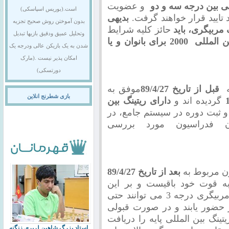
ی بین درجه سه و دو
و عضویت
است.(بوریس اسپاسکی)
تایید قرار خواهند گرفت.
بدیهی
بدون آموختن روش صحیح تجزیه
 مربیگری، باید
حائز کلیه شرایط
وتحلیل عمیق ودقیق بازیها تبدیل
ریتینگ بین المللی 2000 برای بانوان و یا
شدن به یک بازیکن عالی ودرجه یک
امکان پذیر نیست .(مارک
دورتسکی)
که
قبل از تاریخ
89/4/27
موفق به
بازی شطرنج انلاین
گردیده اند و
دارای ریتینگ بین
بت دوره در سیستم جامع، در
ن فدراسیون مورد بررسی
ن مربوط به
بعد از تاریخ 89/4/27
ه قوت خود باقیست و بر این
اساس داوطلبان جهت دریافت مدرک مربیگری درجه 3 می توانند حتی
ر حضور یابند و در صورت قبولی
ینگ بین المللی پایه را دریافت
استاد بزرگ شاهین لرپری زنگنه