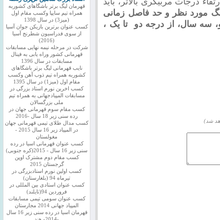
تقاء درجات مربیگری بالاتر، باید
قهرمان لیگ برتر باشگاهای کشوربه
گ مورد نظر و حد فاصل زمانی
همراه تیم سایپا وکسب مقام اول
(میز3) در سال 1398
، سه سال، از درجه دو تا یک ،
کسب عنوان برترین بازیکن جوان آسیا
از سوی فدراسیون شطرنج آسیا
(2016)
شرکت در مرحله نیمه نهایی مسابقات
قهرمانی کشور وراه یابی به فینال
مسابقات در سال 1396
نایب قهرمانی لیگ برتر باشگاهای
کشوربه همراه تیم ذوب آهن وکسب
مقام اول (میز1) در سال 1395
کسب اخرین نورم استاد بزرگی در
مسابقات المپیادجهانی به همراه تیم
ملی بزرگسالان
کسب مقام سوم قهرمانی جهان در
رده سنی زیر 18 سال -2016
هد شد)
کسب مدال طلای تیمی قهرمانی جهان
در المپیاد زیر 16 سال 2015 -
مغولستان
کسب عنوان قهرمانی اسیا در رده
سنی زیر 16 سال - 2015(کره جنوبی)
کسب مقام دوم مشترک اوپن
گرجستان 2015
کسب اولین نورم استادبزرگی در
تیرماه 94 (بلغارستان)
کسب عنوان استادی بین المللی در
فروردین 94(تایلند)
کسب عنوان سومی تیمی مسابقات
المپیاد جهانی 2014 مجارستان
قهرمان اسیا در رده سنی زیر 16 سال
-2014- هند