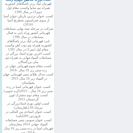
قهرمان لیگ برتر باشگاهای کشوربه
همراه تیم سایپا وکسب مقام اول
(میز3) در سال 1398
کسب عنوان برترین بازیکن جوان آسیا
از سوی فدراسیون شطرنج آسیا
(2016)
شرکت در مرحله نیمه نهایی مسابقات
قهرمانی کشور وراه یابی به فینال
مسابقات در سال 1396
نایب قهرمانی لیگ برتر باشگاهای
کشوربه همراه تیم ذوب آهن وکسب
مقام اول (میز1) در سال 1395
کسب اخرین نورم استاد بزرگی در
مسابقات المپیادجهانی به همراه تیم
ملی بزرگسالان
کسب مقام سوم قهرمانی جهان در
رده سنی زیر 18 سال -2016
کسب مدال طلای تیمی قهرمانی جهان
در المپیاد زیر 16 سال 2015 -
مغولستان
کسب عنوان قهرمانی اسیا در رده
سنی زیر 16 سال - 2015(کره جنوبی)
کسب مقام دوم مشترک اوپن
گرجستان 2015
کسب اولین نورم استادبزرگی در
تیرماه 94 (بلغارستان)
کسب عنوان استادی بین المللی در
فروردین 94(تایلند)
کسب عنوان سومی تیمی مسابقات
المپیاد جهانی 2014 مجارستان
قهرمان اسیا در رده سنی زیر 16 سال
-2014- هند