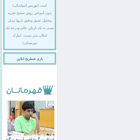
است.(بوریس اسپاسکی)
بدون آموختن روش صحیح تجزیه
وتحلیل عمیق ودقیق بازیها تبدیل
شدن به یک بازیکن عالی ودرجه یک
امکان پذیر نیست .(مارک
دورتسکی)
بازی شطرنج انلاین
استاد بزرگ شاهین لرپری زنگنه