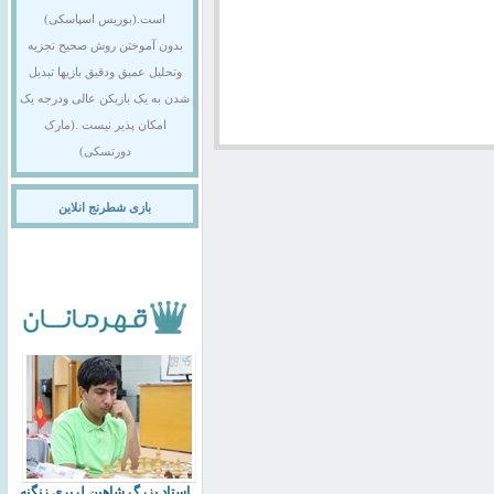
است.(بوریس اسپاسکی)
بدون آموختن روش صحیح تجزیه
وتحلیل عمیق ودقیق بازیها تبدیل
شدن به یک بازیکن عالی ودرجه یک
امکان پذیر نیست .(مارک
دورتسکی)
بازی شطرنج انلاین
استاد بزرگ شاهین لرپری زنگنه