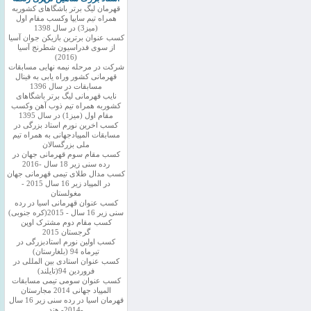
قهرمان لیگ برتر باشگاهای کشوربه
همراه تیم سایپا وکسب مقام اول
(میز3) در سال 1398
کسب عنوان برترین بازیکن جوان آسیا
از سوی فدراسیون شطرنج آسیا
(2016)
شرکت در مرحله نیمه نهایی مسابقات
قهرمانی کشور وراه یابی به فینال
مسابقات در سال 1396
نایب قهرمانی لیگ برتر باشگاهای
کشوربه همراه تیم ذوب آهن وکسب
مقام اول (میز1) در سال 1395
کسب اخرین نورم استاد بزرگی در
مسابقات المپیادجهانی به همراه تیم
ملی بزرگسالان
کسب مقام سوم قهرمانی جهان در
رده سنی زیر 18 سال -2016
کسب مدال طلای تیمی قهرمانی جهان
در المپیاد زیر 16 سال 2015 -
مغولستان
کسب عنوان قهرمانی اسیا در رده
سنی زیر 16 سال - 2015(کره جنوبی)
کسب مقام دوم مشترک اوپن
گرجستان 2015
کسب اولین نورم استادبزرگی در
تیرماه 94 (بلغارستان)
کسب عنوان استادی بین المللی در
فروردین 94(تایلند)
کسب عنوان سومی تیمی مسابقات
المپیاد جهانی 2014 مجارستان
قهرمان اسیا در رده سنی زیر 16 سال
-2014- هند