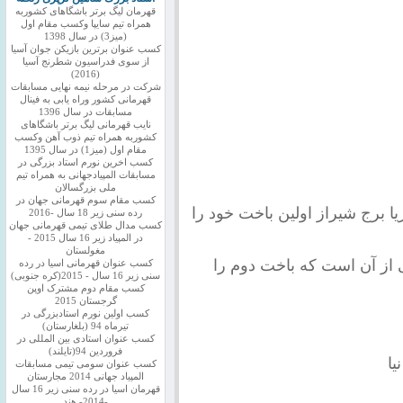
قهرمان لیگ برتر باشگاهای کشوربه
همراه تیم سایپا وکسب مقام اول
(میز3) در سال 1398
کسب عنوان برترین بازیکن جوان آسیا
از سوی فدراسیون شطرنج آسیا
(2016)
شرکت در مرحله نیمه نهایی مسابقات
قهرمانی کشور وراه یابی به فینال
مسابقات در سال 1396
نایب قهرمانی لیگ برتر باشگاهای
کشوربه همراه تیم ذوب آهن وکسب
مقام اول (میز1) در سال 1395
کسب اخرین نورم استاد بزرگی در
مسابقات المپیادجهانی به همراه تیم
ملی بزرگسالان
کسب مقام سوم قهرمانی جهان در
ا برج شیراز اولین باخت خود را
رده سنی زیر 18 سال -2016
کسب مدال طلای تیمی قهرمانی جهان
در المپیاد زیر 16 سال 2015 -
مغولستان
از آن است که باخت دوم را
کسب عنوان قهرمانی اسیا در رده
سنی زیر 16 سال - 2015(کره جنوبی)
کسب مقام دوم مشترک اوپن
گرجستان 2015
کسب اولین نورم استادبزرگی در
تیرماه 94 (بلغارستان)
کسب عنوان استادی بین المللی در
فروردین 94(تایلند)
یا
کسب عنوان سومی تیمی مسابقات
المپیاد جهانی 2014 مجارستان
قهرمان اسیا در رده سنی زیر 16 سال
-2014- هند