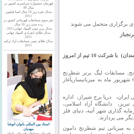
قهرمان جشنواره سراسری کشور در
سال 90
مدال نقره زیر 16 سال اسیا فیلیپین
2011
نفر سوم مسابقات قهرمانی کشور در
رای برگزاری متحمل می شوند
رده سنی زیر 16 سال
مدال برنز تیمی المپیاد جهانی2011 -
مدال طلای انفرادی المپیاد جهانی
نجباز
2011
مدال طلای تیمی مسابقات ازاد ترکیه
2011
مسابقات لیگ برتر شطرنج آقایان (جام اندیشمندان) با شرکت 10 تیم از امروز
, مسابقات لیگ برتر شطرنج
ساریآغاز
ایران، دریا برج شیراز، اداره
بریز، دانشگاه آزاد اسلامی،
یه گذاری شهر آتیه، دنیای فلز
گر می پردازند.
استاد بین المللی بانوان انوشا
 به میزبانی تیم شطرنج دامون
مهدیان
قهرمان مسابقات قهرمانی بانوان