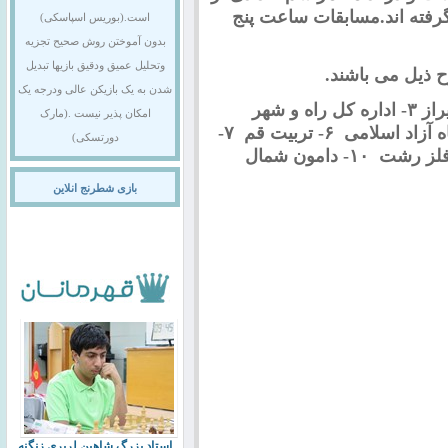
رفته اند.مسابقات ساعت پنج
است.(بوریس اسپاسکی)
بدون آموختن روش صحیح تجزیه
وتحلیل عمیق ودقیق بازیها تبدیل
 ذیل می باشند.
شدن به یک بازیکن عالی ودرجه یک
۱- سازمان نظام پزشکی ایران ۲- دریا برج شیراز ۳- اداره کل راه و شهر
امکان پذیر نیست .(مارک
سازی لرستان ۴-دامون شیمی تبریز ۵- دانشگاه آزاد اسلامی ۶- تربیت قم ۷-
دورتسکی)
ایران نوبافت اصفهان ۸- بانک شهر ۹- دنیای فلز رشت ۱۰- دامون شمال
بازی شطرنج انلاین
استاد بزرگ شاهین لرپری زنگنه