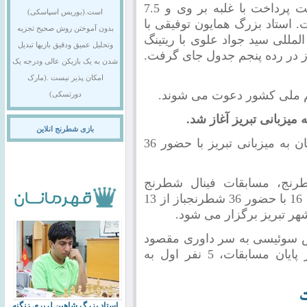
چهارم با امین نصری با ریتینگ 2320 به رقابت پرداخت با غلبه بر وی و 7.5
است.(بوریس اسپاسکی)
 استاد بزرگ همایون توفیقی با
بدون آموختن روش صحیح تجزیه
 بین المللی سید جواد علوی با ریتینگ
وتحلیل عمیق ودقیق بازیها تبدیل
 با برتری بر وی و کسب 7.5 امتیاز در رده پنجم جدول جای گرفت.
شدن به یک بازیکن عالی ودرجه یک
امکان پذیر نیست .(مارک
تیم ملی کشور دعوت می شوند.
دورتسکی)
یزبانی تبریز آغاز شد.
بازی شطرنج انلاین
مسابقات فینال شطرنج قهرمانی کشور آقایان به میزبانی تبریز با حضور 36
نج، مسابقات فینال شطرنج
قهرمانی کشور آقایان امروز 6 آذر ماه ساعت 16 با حضور 36 شطرنجباز از 13
هر تبریز برگزار می شود.
بقات در 11 دور به روش سوئیسی به سر داوری مقصود
گیاهی داور بین المللی برگزار می شود. در پایان مسابقات، 5 نفر اول به
ت
استاد بزرگ شاهین لرپری زنگنه