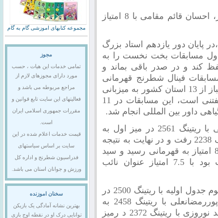
پس از دور پایانی رقابت های قهرمانی کشور، احسان قائم مقامی با 8 امتیاز
مجموعه کتابهای اموزشی گام به گام
در پایان دور یازدهم استاد بزرگ
جدول مسابقات بخت نخست را به
مجوز
ظ کند و در صدر باقی بماند و
تمامی خدمات این هیات ، حسب
سابقات فینال شطرنج قهرمانی
مورد دارای مجوزهای لازم از
کشور آقایان از 6 آذر ماه با حضور 36 شطرنجباز از 13 استان کشور به میزبانی
مراجع مربوطه می باشد و
آذربایجان شرقی در شهر تبریز برگزار شد.گفتنی است، این مسابقات در 11
فعالیتهای این سایت تابع قوانین و
ی داور بین المللی انجام شد.
مقررات جمهوری اسلامی ایران
است.
گفتنی است، استاد بزرگ احسان قائم مقامی با ریتینگ 2561 در میز اول به
قیمت خدمات اعلام شده در این
پیکار با استاد فیده سید خلیل موسوی با ریتینگ 2238 رفت و در نهایت به نتیجه
سایت بر اساس سیاستهای
تساوی دست یافتند و احسان قائم مقامی با 8 امتیاز به قهرمانی رسید و سید
فدراسیون شطرنج و اداره کل
خلیل موسوی که بخت 23 جدول مسابقات بود با 7.5 امتیاز عنوان نائب
ورزش و جوانان استان می باشد.
همچنین، استاد بزرگ اصغر گلی زاده بخت سوم جدول اولیه با ریتینگ 2500 در
سخنان اموزنده
میز سوم در رقابت با استاد فیده امیررضا پوررمضانعلی با ریتینگ 2458 به
بهترین نشانه آمادگی یک بازیکن
امید نوروزی با ریتینگ 2372 د رمیز
توانایی درک او در نقطه اوج بازی