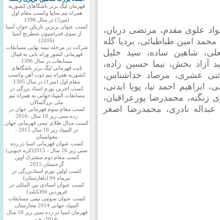
قهرمان لیگ برتر باشگاهای کشوربه
همراه تیم سایپا وکسب مقام اول
(میز3) در سال 1398
کسب عنوان برترین بازیکن جوان آسیا
د علوی مقدم، مرتضی دربان،
از سوی فدراسیون شطرنج آسیا
حمد امین طباطبائی، بردیا گله
(2016)
شرکت در مرحله نیمه نهایی مسابقات
علی، شاهین ساده، سید خلیل
قهرمانی کشور وراه یابی به فینال
مسابقات در سال 1396
 آزاد بخش، نیما حسین زاده،
نایب قهرمانی لیگ برتر باشگاهای
اثنی عشری، مرصاد خداشناس،
کشوربه همراه تیم ذوب آهن وکسب
مقام اول (میز1) در سال 1395
براهیم احمد نیا، پویا ایدنی،
کسب اخرین نورم استاد بزرگی در
مسابقات المپیادجهانی به همراه تیم
ی زنگنه، محمدرضا پورعراقیان،
ملی بزرگسالان
داله نادری، محمدرضا اصغر
کسب مقام سوم قهرمانی جهان در
رده سنی زیر 18 سال -2016
کسب مدال طلای تیمی قهرمانی جهان
در المپیاد زیر 16 سال 2015 -
مغولستان
کسب عنوان قهرمانی اسیا در رده
سنی زیر 16 سال - 2015(کره جنوبی)
کسب مقام دوم مشترک اوپن
گرجستان 2015
کسب اولین نورم استادبزرگی در
تیرماه 94 (بلغارستان)
کسب عنوان استادی بین المللی در
فروردین 94(تایلند)
کسب عنوان سومی تیمی مسابقات
المپیاد جهانی 2014 مجارستان
قهرمان اسیا در رده سنی زیر 16 سال
-2014- هند