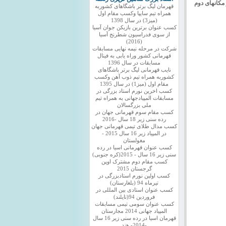
جف اباد با کسب 11 امتیاز بترتیب در مکانهای دوم
قهرمان لیگ برتر باشگاهای کشوربه
همراه تیم سایپا وکسب مقام اول
(میز3) در سال 1398
کسب عنوان برترین بازیکن جوان آسیا
از سوی فدراسیون شطرنج آسیا
(2016)
شرکت در مرحله نیمه نهایی مسابقات
قهرمانی کشور وراه یابی به فینال
مسابقات در سال 1396
نایب قهرمانی لیگ برتر باشگاهای
کشوربه همراه تیم ذوب آهن وکسب
مقام اول (میز1) در سال 1395
کسب اخرین نورم استاد بزرگی در
مسابقات المپیادجهانی به همراه تیم
ملی بزرگسالان
کسب مقام سوم قهرمانی جهان در
رده سنی زیر 18 سال -2016
کسب مدال طلای تیمی قهرمانی جهان
در المپیاد زیر 16 سال 2015 -
مغولستان
کسب عنوان قهرمانی اسیا در رده
سنی زیر 16 سال - 2015(کره جنوبی)
کسب مقام دوم مشترک اوپن
گرجستان 2015
کسب اولین نورم استادبزرگی در
تیرماه 94 (بلغارستان)
کسب عنوان استادی بین المللی در
فروردین 94(تایلند)
کسب عنوان سومی تیمی مسابقات
المپیاد جهانی 2014 مجارستان
قهرمان اسیا در رده سنی زیر 16 سال
-2014- هند