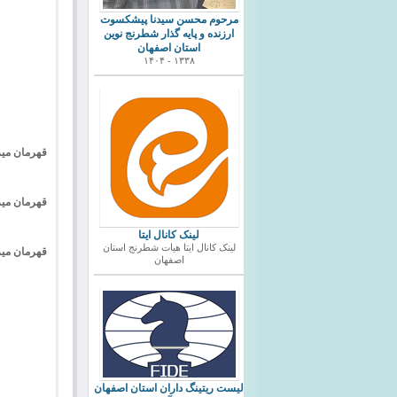
مرحوم محسن سیدنا پیشکسوت
ارزنده و پایه گذار شطرنج نوین
استان اصفهان
۱۳۳۸ - ۱۴۰۴
قهرمان میز 3 : نازگل اسماعیلی از اذرخش با 83.3% ا
قهرمان میز 4 : سیما شادکام از پالایشگاه اصفهان با 100% 
لینک کانال ایتا
لینک کانال ایتا هیات شطرنج استان
قهرمان میز 5 : نسرین گرامیان از خانه شطرنج با 100% 
اصفهان
ليست ريتينگ داران استان اصفهان