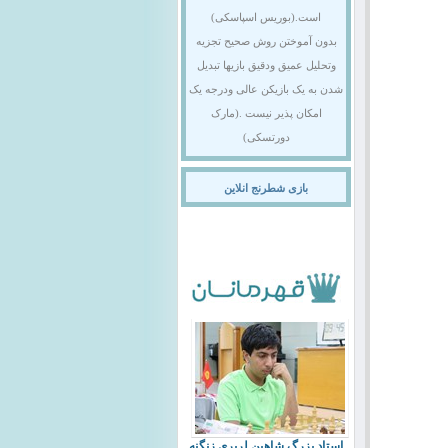
است.(بوریس اسپاسکی)
بدون آموختن روش صحیح تجزیه
وتحلیل عمیق ودقیق بازیها تبدیل
شدن به یک بازیکن عالی ودرجه یک
امکان پذیر نیست .(مارک
دورتسکی)
بازی شطرنج انلاین
استاد بزرگ شاهین لرپری زنگنه