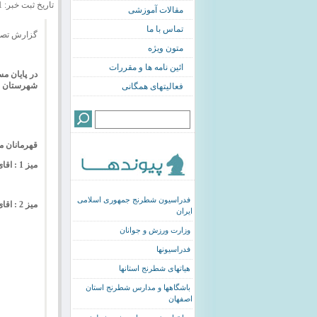
تاریخ ثبت خبر: 1392/12/01
مقالات آموزشی
تماس با ما
گزارش تصوی
متون ویژه
ائین نامه ها و مقررات
در پایان م
شهرستان اص
فعالیتهای همگانی
قهرمانان م
میز 1 : اقای فرزاد جمالی از هیات شهرضا (1) با کسب 7 امتیاز از 8 بازی و 87.5% امتیازات
فدراسیون شطرنج جمهوری اسلامی
میز 2 : اقای جمشاه حقایق از فرا اندیشه افاق با کسب 7 امتیاز از 8 بازی و 87.5% امتیازات
ایران
وزارت ورزش و جوانان
فدراسیونها
هیاتهای شطرنج استانها
باشگاهها و مدارس شطرنج استان
اصفهان