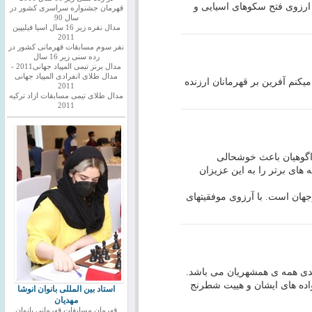
 ارزوی فتح سکوهای اسیایی و
قهرمان جشنواره سراسری کشور در
سال 90
مدال نقره زیر 16 سال اسیا فیلیپین
2011
نفر سوم مسابقات قهرمانی کشور در
رده سنی زیر 16 سال
مدال برنز تیمی المپیاد جهانی2011 -
مدال طلای انفرادی المپیاد جهانی
کنم آفرین بر قهرمانان ارزنده
2011
مدال طلای تیمی مسابقات ازاد ترکیه
2011
واگوهیان باعث خوشحالی
 های برتر را به این عزیزان
جهان است. با آرزوی موفقیتهای
ندی همه ی همشهریان می باشد.
واده های ایشان و هییت شطرنج
استاد بین المللی بانوان انوشا
مهدیان
قهرمان مسابقات قهرمانی بانوان