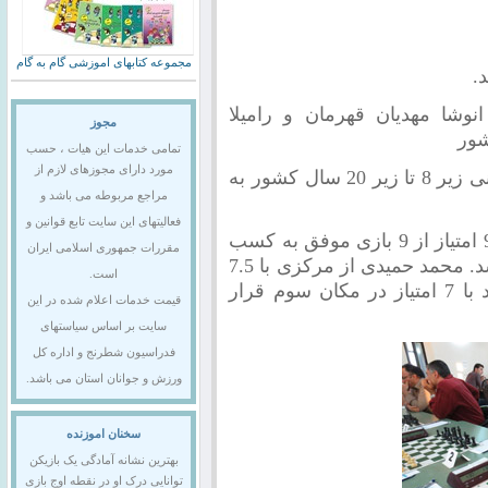
مجموعه کتابهای اموزشی گام به گام
.
زیر 20 سال کشور انوشا مهدیان قهرمان و رامیلا
مجوز
تمامی خدمات این هیات ، حسب
مورد دارای مجوزهای لازم از
استان اصفهان در رده بندی نهائی رده های سنی زیر 8 تا زیر 20 سال کشور به
مراجع مربوطه می باشد و
فعالیتهای این سایت تابع قوانین و
استاد فیده نیما جوانبخت با قاطعیت و کسب 9 امتیاز از 9 بازی موفق به کسب
مقررات جمهوری اسلامی ایران
مقام قهرمانی مسابقات زیر 20 سال کشور شد. محمد حمیدی از مرکزی با 7.5
است.
امتیاز در مکان دوم و ارمان سرستیان از یزد با 7 امتیاز در مکان سوم قرار
قیمت خدمات اعلام شده در این
سایت بر اساس سیاستهای
فدراسیون شطرنج و اداره کل
ورزش و جوانان استان می باشد.
سخنان اموزنده
بهترین نشانه آمادگی یک بازیکن
توانایی درک او در نقطه اوج بازی