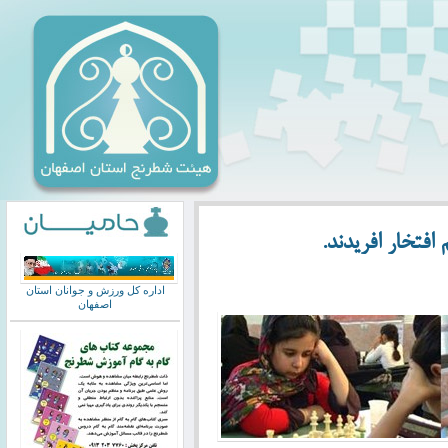
افتخار افریدند.
اداره کل ورزش و جوانان استان
اصفهان