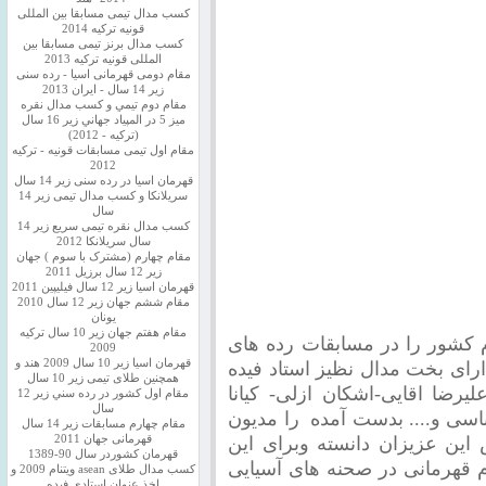
کسب مدال تیمی مسابقا بین المللی
قونیه ترکیه 2014
کسب مدال برنز تیمی مسابقا بین
المللی قونیه ترکیه 2013
مقام دومی قهرمانی اسیا - رده سنی
زیر 14 سال - ایران 2013
مقام دوم تيمي و كسب مدال نقره
ميز 5 در المپياد جهاني زير 16 سال
(تركيه - 2012)
مقام اول تیمی مسابقات قونیه - ترکیه
2012
قهرمان اسیا در رده سنی زیر 14 سال
سريلانكا و کسب مدال تیمی زیر 14
سال
کسب مدال نقره تیمی سریع زیر 14
سال سریلانکا 2012
مقام چهارم (مشترک با سوم ) جهان
زیر 12 سال برزیل 2011
قهرمان اسيا زير 12 سال فیلیپین 2011
مقام ششم جهان زیر 12 سال 2010
یونان
مقام هفتم جهان زیر 10 سال ترکیه
کشور را در مسابقات رده های
2009
قهرمان اسيا زیر 10 سال 2009 هند و
ای بخت مدال نظیز استاد فیده
همچنین طلای تیمی زیر 10 سال
یرضا اقایی-اشکان ازلی- کیانا
مقام اول كشور در رده سني زير 12
سال
اسی و.... بدست آمده را مدیون
مقام چهارم مسابقات زیر 14 سال
این عزیزان دانسته وبرای این
قهرمانی جهان 2011
قهرمان کشوردر سال 90-1389
م قهرمانی در صحنه های آسیایی
کسب مدال طلای asean ویتنام 2009 و
اخذ عنوان استادی فیده