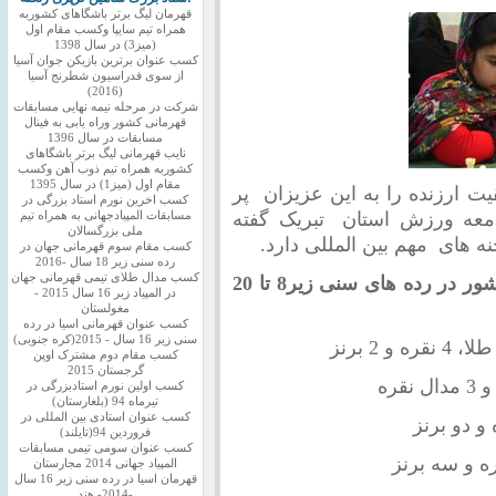
قهرمان لیگ برتر باشگاهای کشوربه
همراه تیم سایپا وکسب مقام اول
(میز3) در سال 1398
کسب عنوان برترین بازیکن جوان آسیا
از سوی فدراسیون شطرنج آسیا
(2016)
شرکت در مرحله نیمه نهایی مسابقات
قهرمانی کشور وراه یابی به فینال
مسابقات در سال 1396
نایب قهرمانی لیگ برتر باشگاهای
کشوربه همراه تیم ذوب آهن وکسب
مقام اول (میز1) در سال 1395
 ارزنده را به این عزیزان پر
کسب اخرین نورم استاد بزرگی در
جامعه ورزش استان تبریک گفته
مسابقات المپیادجهانی به همراه تیم
ملی بزرگسالان
 های مهم بین المللی دارد.
کسب مقام سوم قهرمانی جهان در
رده سنی زیر 18 سال -2016
کسب مدال طلای تیمی قهرمانی جهان
رده بندی نهایی مسابقات شطرنج قهرمانی کشور در رده های سنی زیر8 تا 20
در المپیاد زیر 16 سال 2015 -
مغولستان
کسب عنوان قهرمانی اسیا در رده
سنی زیر 16 سال - 2015(کره جنوبی)
کسب مقام دوم مشترک اوپن
گرجستان 2015
کسب اولین نورم استادبزرگی در
تیرماه 94 (بلغارستان)
کسب عنوان استادی بین المللی در
فروردین 94(تایلند)
کسب عنوان سومی تیمی مسابقات
المپیاد جهانی 2014 مجارستان
قهرمان اسیا در رده سنی زیر 16 سال
-2014- هند