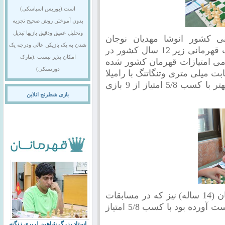
است.(بوریس اسپاسکی)
بدون آموختن روش صحیح تجزیه
وتحلیل عمیق ودقیق بازیها تبدیل
زیر 20 سال قهرمانی کشور انوشا مهدیان نوجان
شدن به یک بازیکن عالی ودرجه یک
خوشفکر اصفهانی که یکماه پیش در مسابقات قهرمانی زیر 12 سال کشور در
امکان پذیر نیست .(مارک
 کسب تمامی امتیازات قهرمان کشور شده
دورتسکی)
ر 20 سال در یک رقابت میلی متری وتنگاتنگ با رامیلا
واگوهیان از اصفهان وبه لطف پوئن شکنی بهتر با کسب 5/8 امتیاز از 9 بازی
بازی شطرنج انلاین
دیگر نوجوان خوشفکر اصفهانی رامیلا واگوهیان (14 ساله) نیز که در مسابقات
زیر 18 سال کشور مقام نایب قهرمانی را بدست آورده بود با کسب 5/8 امتیاز
استاد بزرگ شاهین لرپری زنگنه