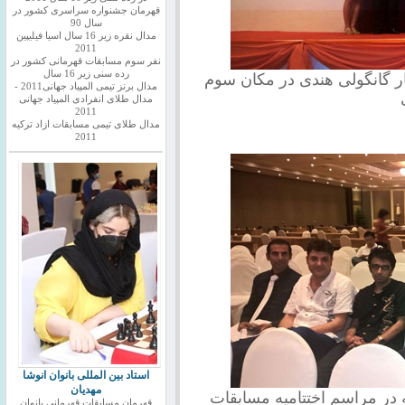
قهرمان جشنواره سراسری کشور در
سال 90
مدال نقره زیر 16 سال اسیا فیلیپین
2011
نفر سوم مسابقات قهرمانی کشور در
رده سنی زیر 16 سال
ر گانگولی هندی در مکان سوم
مدال برنز تیمی المپیاد جهانی2011 -
مدال طلای انفرادی المپیاد جهانی
2011
مدال طلای تیمی مسابقات ازاد ترکیه
2011
استاد بین المللی بانوان انوشا
مهدیان
ه در مراسم اختتامیه مسابقات
قهرمان مسابقات قهرمانی بانوان