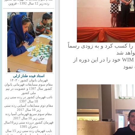
رده زیر 12 سال 1392 - قزوین
پری زنگنه سومین نورم IM اش را کسب کرد و به زودی رسماً
واهد شد
درسا درخشانی نیز پنجـــــــمین!! نورم WIM خود را در این دوره از
نمود
استاد فیده طناز ازلی
قهرمان بانوان کشور - ۱۴۰۳
مقام سوم مسابقات قهرمانی بانوان
کشور سال 1397 و عضویت در تیم
ملی کشور
نائب قهرمان کشور در رده سنی زیر
18 سال 1397
مقام دوم مسابقات آسیایی رده سنی
زیر 16 سال 2017
مقام سوم سریع قهرمانی آسیا رده
سنی زیر 16 سال 2017
قهرمان کشور دررده سنی زیر16سال
دختران 1395
نایب قهرمان رده سنی زیر 15 سال