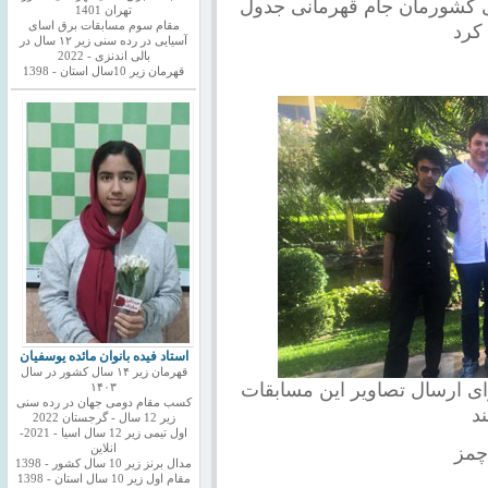
نی کشورمان جام قهرمانی جدول
تهران 1401
مقام سوم مسابقات برق اسای
آسیایی در رده سنی زیر ۱۲ سال در
بالی اندنزی - 2022
قهرمان زیر 10سال استان - 1398
استاد فیده بانوان مائده یوسفیان
قهرمان زیر ۱۴ سال کشور در سال
ای ارسال تصاویر این مسابقات
۱۴۰۳
کسب مقام دومی جهان در رده سنی
ند
زیر 12 سال - گرجستان 2022
اول تیمی زیر 12 سال اسیا - 2021-
چمز
انلاین
مدال برنز زیر 10 سال کشور - 1398
مقام اول زیر 10 سال استان - 1398