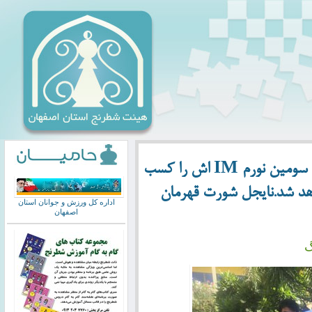
شاهین لرپری زنگنه در مسابقات اوپن بانکوک سومین نورم IM اش را کسب
واهد شد.نایجل شورت قهرمان
اداره کل ورزش و جوانان استان
اصفهان
گ