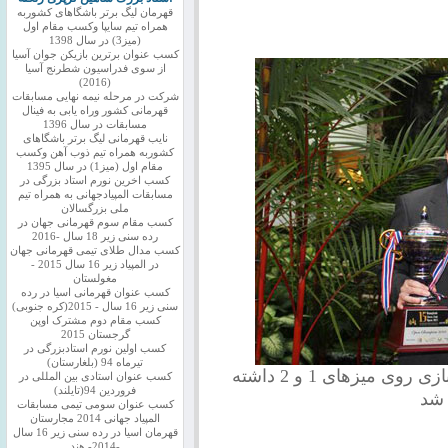
قهرمان لیگ برتر باشگاهای کشوربه
همراه تیم سایپا وکسب مقام اول
(میز3) در سال 1398
کسب عنوان برترین بازیکن جوان آسیا
از سوی فدراسیون شطرنج آسیا
(2016)
شرکت در مرحله نیمه نهایی مسابقات
قهرمانی کشور وراه یابی به فینال
مسابقات در سال 1396
نایب قهرمانی لیگ برتر باشگاهای
کشوربه همراه تیم ذوب آهن وکسب
مقام اول (میز1) در سال 1395
کسب اخرین نورم استاد بزرگی در
مسابقات المپیادجهانی به همراه تیم
ملی بزرگسالان
کسب مقام سوم قهرمانی جهان در
رده سنی زیر 18 سال -2016
کسب مدال طلای تیمی قهرمانی جهان
در المپیاد زیر 16 سال 2015 -
مغولستان
کسب عنوان قهرمانی اسیا در رده
سنی زیر 16 سال - 2015(کره جنوبی)
کسب مقام دوم مشترک اوپن
گرجستان 2015
کسب اولین نورم استادبزرگی در
تیرماه 94 (بلغارستان)
شورت خوش شانس بدون اینکه حتی 1 بازی روی میزهای 1 و 2 داشته
کسب عنوان استادی بین المللی در
فروردین 94(تایلند)
 شد
کسب عنوان سومی تیمی مسابقات
المپیاد جهانی 2014 مجارستان
قهرمان اسیا در رده سنی زیر 16 سال
-2014- هند