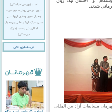
وستکام" و "احسان نیک زبان"
است.(بوریس اسپاسکی)
مانی شدند.
بدون آموختن روش صحیح تجزیه
وتحلیل عمیق ودقیق بازیها تبدیل
شدن به یک بازیکن عالی ودرجه یک
امکان پذیر نیست .(مارک
دورتسکی)
بازی شطرنج انلاین
رمان مسابقات آزاد بین المللی
استاد بزرگ شاهین لرپری زنگنه