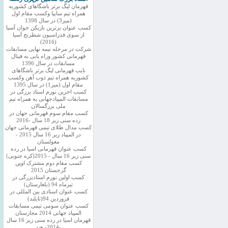
قهرمان لیگ برتر باشگاهای کشوربه
همراه تیم سایپا وکسب مقام اول
(میز3) در سال 1398
کسب عنوان برترین بازیکن جوان آسیا
از سوی فدراسیون شطرنج آسیا
(2016)
شرکت در مرحله نیمه نهایی مسابقات
قهرمانی کشور وراه یابی به فینال
مسابقات در سال 1396
نایب قهرمانی لیگ برتر باشگاهای
کشوربه همراه تیم ذوب آهن وکسب
مقام اول (میز1) در سال 1395
کسب اخرین نورم استاد بزرگی در
مسابقات المپیادجهانی به همراه تیم
ملی بزرگسالان
کسب مقام سوم قهرمانی جهان در
رده سنی زیر 18 سال -2016
کسب مدال طلای تیمی قهرمانی جهان
در المپیاد زیر 16 سال 2015 -
مغولستان
کسب عنوان قهرمانی اسیا در رده
سنی زیر 16 سال - 2015(کره جنوبی)
کسب مقام دوم مشترک اوپن
گرجستان 2015
کسب اولین نورم استادبزرگی در
تیرماه 94 (بلغارستان)
کسب عنوان استادی بین المللی در
فروردین 94(تایلند)
کسب عنوان سومی تیمی مسابقات
المپیاد جهانی 2014 مجارستان
قهرمان اسیا در رده سنی زیر 16 سال
-2014- هند