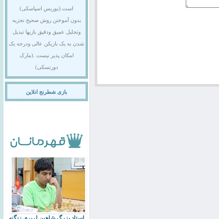
است.(بوریس اسپاسکی)
بدون آموختن روش صحیح تجزیه
وتحلیل عمیق ودقیق بازیها تبدیل
شدن به یک بازیکن عالی ودرجه یک
امکان پذیر نیست .(مارک
دورتسکی)
بازی شطرنج انلاین
استاد بزرگ شاهین لرپری زنگنه