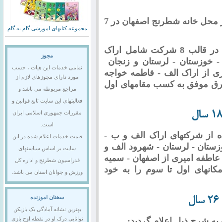
این مسابقات در تاریخهای 21 و22 مرداد 94 در محل خانه شطرنج اصفهان در 7
مجموعه کتابهای اموزشی گام به گام
در گروه زیر 18 سال جمعا 34 شرکت کننده در قالب 8 شرکت شامل اراک
مجوز
 خوزستان - لرستان و زنجان
تمامی خدمات این هیات ، حسب
زی از اراک الف - فاطمه خواجه
مورد دارای مجوزهای لازم از
رق موفق به کسب مقامهای اول
مراجع مربوطه می باشد و
فعالیتهای این سایت تابع قوانین و
مقررات جمهوری اسلامی ایران
است.
ل جمعا 52 شرکت کننده از شرکتهای اراک الف و ب -
قیمت خدمات اعلام شده در این
ستان - لرستان - شهرود الف و
سایت بر اساس سیاستهای
 عاطفه امیری از اصفهان - سمیه
فدراسیون شطرنج و اداره کل
کانهای اول تا سوم را به خود
ورزش و جوانان استان می باشد.
سخنان اموزنده
ل
بهترین نشانه آمادگی یک بازیکن
ه شرح ذیل اعلام گردید:
توانایی درک او در نقطه اوج بازی