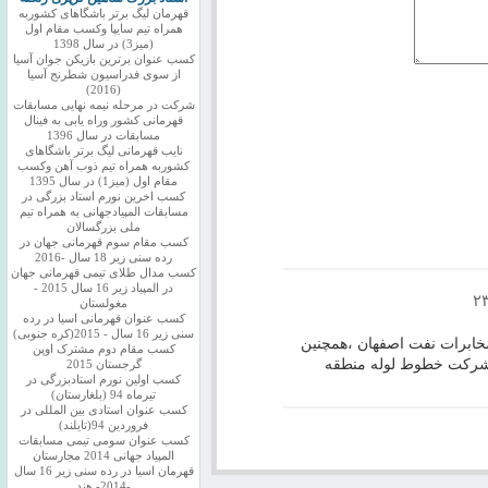
قهرمان لیگ برتر باشگاهای کشوربه
همراه تیم سایپا وکسب مقام اول
(میز3) در سال 1398
کسب عنوان برترین بازیکن جوان آسیا
از سوی فدراسیون شطرنج آسیا
(2016)
شرکت در مرحله نیمه نهایی مسابقات
قهرمانی کشور وراه یابی به فینال
مسابقات در سال 1396
نایب قهرمانی لیگ برتر باشگاهای
کشوربه همراه تیم ذوب آهن وکسب
مقام اول (میز1) در سال 1395
کسب اخرین نورم استاد بزرگی در
مسابقات المپیادجهانی به همراه تیم
ملی بزرگسالان
کسب مقام سوم قهرمانی جهان در
رده سنی زیر 18 سال -2016
کسب مدال طلای تیمی قهرمانی جهان
در المپیاد زیر 16 سال 2015 -
۲۳
مغولستان
کسب عنوان قهرمانی اسیا در رده
سنی زیر 16 سال - 2015(کره جنوبی)
مخابرات نفت اصفهان ،همچنین
کسب مقام دوم مشترک اوپن
 شرکت خطوط لوله منطقه
گرجستان 2015
کسب اولین نورم استادبزرگی در
تیرماه 94 (بلغارستان)
کسب عنوان استادی بین المللی در
فروردین 94(تایلند)
کسب عنوان سومی تیمی مسابقات
المپیاد جهانی 2014 مجارستان
قهرمان اسیا در رده سنی زیر 16 سال
-2014- هند