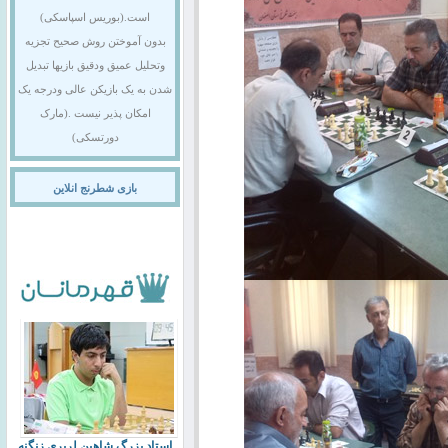
است.(بوریس اسپاسکی)
بدون آموختن روش صحیح تجزیه
وتحلیل عمیق ودقیق بازیها تبدیل
شدن به یک بازیکن عالی ودرجه یک
امکان پذیر نیست .(مارک
دورتسکی)
بازی شطرنج انلاین
استاد بزرگ شاهین لرپری زنگنه