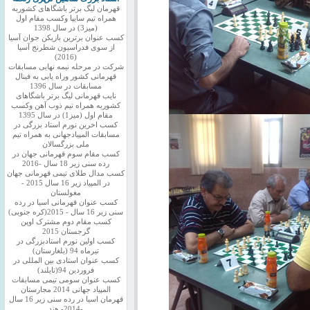
قهرمان لیگ برتر باشگاهای کشوربه
همراه تیم سایپا وکسب مقام اول
(میز3) در سال 1398
کسب عنوان برترین بازیکن جوان آسیا
از سوی فدراسیون شطرنج آسیا
(2016)
شرکت در مرحله نیمه نهایی مسابقات
قهرمانی کشور وراه یابی به فینال
مسابقات در سال 1396
نایب قهرمانی لیگ برتر باشگاهای
کشوربه همراه تیم ذوب آهن وکسب
مقام اول (میز1) در سال 1395
کسب اخرین نورم استاد بزرگی در
مسابقات المپیادجهانی به همراه تیم
ملی بزرگسالان
کسب مقام سوم قهرمانی جهان در
رده سنی زیر 18 سال -2016
کسب مدال طلای تیمی قهرمانی جهان
در المپیاد زیر 16 سال 2015 -
مغولستان
کسب عنوان قهرمانی اسیا در رده
سنی زیر 16 سال - 2015(کره جنوبی)
کسب مقام دوم مشترک اوپن
گرجستان 2015
کسب اولین نورم استادبزرگی در
تیرماه 94 (بلغارستان)
کسب عنوان استادی بین المللی در
فروردین 94(تایلند)
کسب عنوان سومی تیمی مسابقات
المپیاد جهانی 2014 مجارستان
قهرمان اسیا در رده سنی زیر 16 سال
-2014- هند