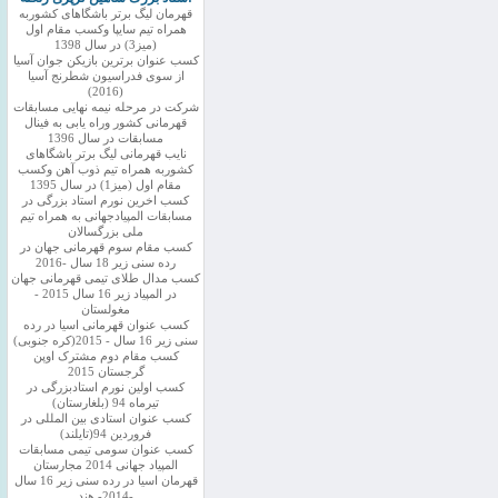
قهرمان لیگ برتر باشگاهای کشوربه
همراه تیم سایپا وکسب مقام اول
(میز3) در سال 1398
کسب عنوان برترین بازیکن جوان آسیا
از سوی فدراسیون شطرنج آسیا
(2016)
شرکت در مرحله نیمه نهایی مسابقات
قهرمانی کشور وراه یابی به فینال
مسابقات در سال 1396
نایب قهرمانی لیگ برتر باشگاهای
کشوربه همراه تیم ذوب آهن وکسب
مقام اول (میز1) در سال 1395
کسب اخرین نورم استاد بزرگی در
مسابقات المپیادجهانی به همراه تیم
ملی بزرگسالان
کسب مقام سوم قهرمانی جهان در
رده سنی زیر 18 سال -2016
کسب مدال طلای تیمی قهرمانی جهان
در المپیاد زیر 16 سال 2015 -
مغولستان
کسب عنوان قهرمانی اسیا در رده
سنی زیر 16 سال - 2015(کره جنوبی)
کسب مقام دوم مشترک اوپن
گرجستان 2015
کسب اولین نورم استادبزرگی در
تیرماه 94 (بلغارستان)
کسب عنوان استادی بین المللی در
فروردین 94(تایلند)
کسب عنوان سومی تیمی مسابقات
المپیاد جهانی 2014 مجارستان
قهرمان اسیا در رده سنی زیر 16 سال
-2014- هند