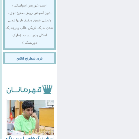
است.(بوریس اسپاسکی)
بدون آموختن روش صحیح تجزیه
وتحلیل عمیق ودقیق بازیها تبدیل
شدن به یک بازیکن عالی ودرجه یک
امکان پذیر نیست .(مارک
دورتسکی)
بازی شطرنج انلاین
استاد بزرگ شاهین لرپری زنگنه