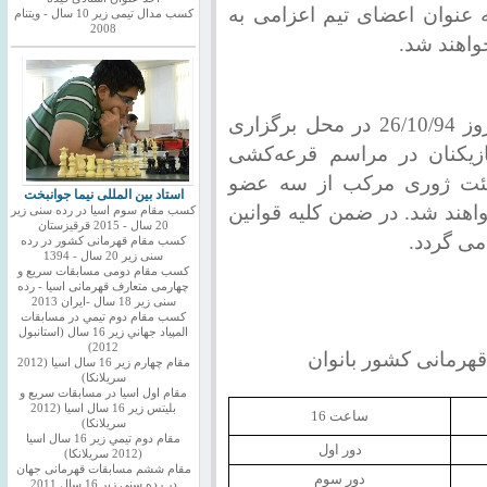
 بندی، 5 نفر اول به عنوان اعضای تیم اعزامی به
کسب مدال تیمی زیر 10 سال - ویتنام
2008
10-قرعه‌کشی مسابقات در ساعت 15 روز 26/10/94 در محل برگزاری
ازیکنان در مراسم قرعه‌کشی
یئت ژوری مرکب از سه عضو
استاد بین المللی نیما جوانبخت
اهند شد. در ضمن کلیه قوانین
کسب مقام سوم اسیا در رده سنی زیر
20 سال - 2015 قرقیزستان
می گردد.
کسب مقام قهرمانی کشور در رده
سنی زیر 20 سال - 1394
کسب مقام دومی مسابقات سریع و
چهارمی متعارف قهرمانی اسیا - رده
سنی زیر 18 سال -ایران 2013
كسب مقام دوم تيمي در مسابقات
المپياد جهاني زير 16 سال (استانبول
2012)
قهرمانی کشور بانوان
مقام چهارم زير 16 سال اسيا (2012
سريلانكا)
مقام اول اسيا در مسابقات سريع و
بليتس زير 16 سال اسيا (2012
ساعت 16
سريلانكا)
مقام دوم تيمي زير 16 سال اسيا
دور اول
(2012 سريلانكا)
مقام ششم مسابقات قهرمانی جهان
دور سوم
در رده سنی زیر 16 سال 2011