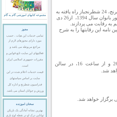
به گزارش روابط عمومی فدراسیون شطرنج، 24 شطرنجباز راه یافته به
مجموعه کتابهای اموزشی گام به گام
مرحله نهایی رقابتهای شطرنج قهرمانی کشور بانوان سال 1394، از26 دی
م به رقابت می پردازند.
نامه این رقابتها را به شرح
مجوز
تمامی خدمات این هیات ، حسب
مورد دارای مجوزهای لازم از
مراجع مربوطه می باشد و
فعالیتهای این سایت تابع قوانین و
مقررات جمهوری اسلامی ایران
مسابقات از روز شنبه 26/10/94 و از ساعت 16، در سالن
است.
هد شد.
قیمت خدمات اعلام شده در این
سایت بر اساس سیاستهای
فدراسیون شطرنج و اداره کل
ورزش و جوانان استان می باشد.
سخنان اموزنده
بهترین نشانه آمادگی یک بازیکن
توانایی درک او در نقطه اوج بازی