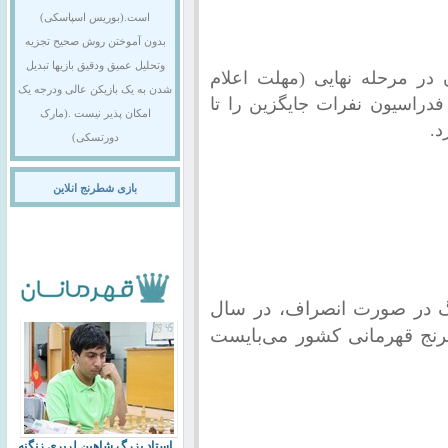
است.(بوریس اسپاسکی)
بدون آموختن روش صحیح تجزیه
وتحلیل عمیق ودقیق بازیها تبدیل
در مرحله نهایی (مهلت اعلام
شدن به یک بازیکن عالی ودرجه یک
15/10)، کمیته فنی فدراسیون نفرات جایگزین را تا
امکان پذیر نیست .(مارک
دورتسکی)
بازی شطرنج انلاین
گ در صورت انصراف، در سال
رنج قهرمانی کشور می‌بایست
استاد بزرگ شاهین لرپری زنگنه