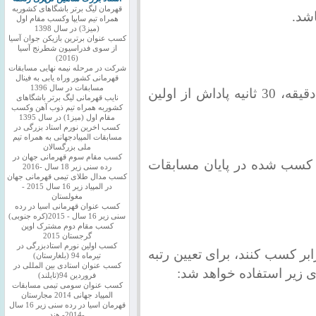
قهرمان لیگ برتر باشگاهای کشوربه
اشد.
همراه تیم سایپا وکسب مقام اول
(میز3) در سال 1398
کسب عنوان برترین بازیکن جوان آسیا
از سوی فدراسیون شطرنج آسیا
(2016)
شرکت در مرحله نیمه نهایی مسابقات
قهرمانی کشور وراه یابی به فینال
مسابقات در سال 1396
زمان بازی برای هر دو بازیکن 90 دقیقه، 30 ثانیه پاداش از اولین
نایب قهرمانی لیگ برتر باشگاهای
کشوربه همراه تیم ذوب آهن وکسب
مقام اول (میز1) در سال 1395
کسب اخرین نورم استاد بزرگی در
مسابقات المپیادجهانی به همراه تیم
ملی بزرگسالان
کسب مقام سوم قهرمانی جهان در
ت کسب شده در پایان مسابقات
رده سنی زیر 18 سال -2016
کسب مدال طلای تیمی قهرمانی جهان
در المپیاد زیر 16 سال 2015 -
مغولستان
کسب عنوان قهرمانی اسیا در رده
سنی زیر 16 سال - 2015(کره جنوبی)
کسب مقام دوم مشترک اوپن
گرجستان 2015
کسب اولین نورم استادبزرگی در
رابر کسب کنند، برای تعیین رتبه
تیرماه 94 (بلغارستان)
کسب عنوان استادی بین المللی در
ای زیر استفاده خواهد شد:
فروردین 94(تایلند)
کسب عنوان سومی تیمی مسابقات
المپیاد جهانی 2014 مجارستان
قهرمان اسیا در رده سنی زیر 16 سال
-2014- هند