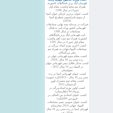
قهرمان لیگ برتر باشگاهای کشوربه
همراه تیم سایپا وکسب مقام اول
(میز3) در سال 1398
کسب عنوان برترین بازیکن جوان آسیا
از سوی فدراسیون شطرنج آسیا
(2016)
شرکت در مرحله نیمه نهایی مسابقات
قهرمانی کشور وراه یابی به فینال
مسابقات در سال 1396
نایب قهرمانی لیگ برتر باشگاهای
کشوربه همراه تیم ذوب آهن وکسب
مقام اول (میز1) در سال 1395
کسب اخرین نورم استاد بزرگی در
مسابقات المپیادجهانی به همراه تیم
ملی بزرگسالان
کسب مقام سوم قهرمانی جهان در
رده سنی زیر 18 سال -2016
کسب مدال طلای تیمی قهرمانی جهان
در المپیاد زیر 16 سال 2015 -
مغولستان
کسب عنوان قهرمانی اسیا در رده
سنی زیر 16 سال - 2015(کره جنوبی)
کسب مقام دوم مشترک اوپن
گرجستان 2015
کسب اولین نورم استادبزرگی در
تیرماه 94 (بلغارستان)
کسب عنوان استادی بین المللی در
فروردین 94(تایلند)
کسب عنوان سومی تیمی مسابقات
المپیاد جهانی 2014 مجارستان
قهرمان اسیا در رده سنی زیر 16 سال
-2014- هند