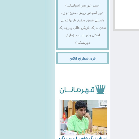
است.(بوریس اسپاسکی)
بدون آموختن روش صحیح تجزیه
وتحلیل عمیق ودقیق بازیها تبدیل
شدن به یک بازیکن عالی ودرجه یک
امکان پذیر نیست .(مارک
دورتسکی)
بازی شطرنج انلاین
استاد بزرگ شاهین لرپری زنگنه