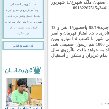
اصفهان ملک شهرخ17 شهریور
است.(بوریس اسپاسکی)
بدون آموختن روش صحیح تجزیه
وتحلیل عمیق ودقیق بازیها تبدیل
شدن به یک بازیکن عالی ودرجه یک
در هفته چهارم مسابقه هفتگی که در سال جدید95/1/6 باحضور15 نفر و 13
امکان پذیر نیست .(مارک
ریتینگ دار و در 6دور برگزار شد محمد صادق نادری با 5.5 امتیاز قهرمان و امیر
دورتسکی)
مصور با5 امتیاز دوم وجلال موسوی از خمینی شهر با کسب 4 امتیازو پوین
.
بازی شطرنج انلاین
.
باآرزوی سال
ام عزیزان و تشکر از استقبال
هد شد)
استاد بزرگ شاهین لرپری زنگنه