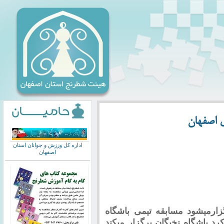
ی اصفهان
اداره کل ورزش و جوانان استان
اصفهان
 به اوپن اصفهان که در تاریخ ۲و۳برگزارمیشود مسابقه تیمی باشگاه
یخ۹۵/۱/۲۷وزمانبندی5+20 تغییر کرد باشگاه نخبگان برگزار میکند