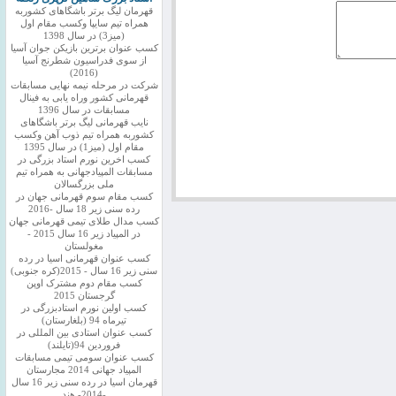
قهرمان لیگ برتر باشگاهای کشوربه
همراه تیم سایپا وکسب مقام اول
(میز3) در سال 1398
کسب عنوان برترین بازیکن جوان آسیا
از سوی فدراسیون شطرنج آسیا
(2016)
شرکت در مرحله نیمه نهایی مسابقات
قهرمانی کشور وراه یابی به فینال
مسابقات در سال 1396
نایب قهرمانی لیگ برتر باشگاهای
کشوربه همراه تیم ذوب آهن وکسب
مقام اول (میز1) در سال 1395
کسب اخرین نورم استاد بزرگی در
مسابقات المپیادجهانی به همراه تیم
ملی بزرگسالان
کسب مقام سوم قهرمانی جهان در
رده سنی زیر 18 سال -2016
کسب مدال طلای تیمی قهرمانی جهان
در المپیاد زیر 16 سال 2015 -
مغولستان
کسب عنوان قهرمانی اسیا در رده
سنی زیر 16 سال - 2015(کره جنوبی)
کسب مقام دوم مشترک اوپن
گرجستان 2015
کسب اولین نورم استادبزرگی در
تیرماه 94 (بلغارستان)
کسب عنوان استادی بین المللی در
فروردین 94(تایلند)
کسب عنوان سومی تیمی مسابقات
المپیاد جهانی 2014 مجارستان
قهرمان اسیا در رده سنی زیر 16 سال
-2014- هند