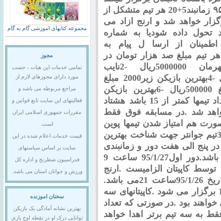
مسابقه تیمی به مناسبت روز پدر زمان:۹۵/۱/۲۷ زمانبند5+20 هر تیم متشکل از
گزار خواهد شد و ارنج ازاد می
مجموعه کتابهای اموزشی گام به گام
 تحول داده شودیا به شماره
جهت اطمینان از ارسا ل پیام به
هر تیم مبلغ صد هزار تومان در
مجوز
 5000000ریال
2-
نایب
تمامی خدمات این هیات ، حسب
4-
بهترین بازیکن زیر2000 مبلغ
مورد دارای مجوزهای لازم از
6-
بهترین بازیکن
مراجع مربوطه می باشد و
زیر1600 مبلغ 500000ریال در صورتی که تعداد تیمها کمتر از 15 باشد هشتاد
فعالیتهای این سایت تابع قوانین و
اهد شد
.
در مسابقه فوق فقط
مقررات جمهوری اسلامی ایران
ورت هم امتیاز شدن تیمها پوین
است.
3
تیم جوانتر جهت شناخت بهترین
قیمت خدمات اعلام شده در این
ر پنج الی هفت دور و زمانبندی
سایت بر اساس سیاستهای
بیست دقیقه و پنج ثانیه فیشر(20+5*2)می باشد.دور اول95/1/27 ساعت 9
فدراسیون شطرنج و اداره کل
 توسط کاپیتان الزامیست
.
ارنج
ورزش و جوانان استان می باشد.
ی باشد
.
.
کاپیتانهای سه
سخنان اموزنده
خواهند بود
.
در صورتی که تعداد
بهترین نشانه آمادگی یک بازیکن
ورودیه فقط به سه تیم برتر اهدا خواهد
توانایی درک او در نقطه اوج بازی