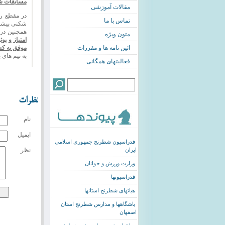
مسابقات ش
مقالات آموزشی
تماس با ما
شکنی بیشتر
همچنین در مقطع متو
متون ویژه
امتیاز و پو
موفق به کس
ائین نامه ها و مقررات
به تیم های 
فعالیتهای همگانی
نظرات
نام
ایمیل
فدراسیون شطرنج جمهوری اسلامی
نظر
ایران
وزارت ورزش و جوانان
فدراسیونها
هیاتهای شطرنج استانها
باشگاهها و مدارس شطرنج استان
اصفهان