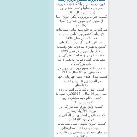
قهرمان لیگ برتر باشگاهای کشوربه
همراه تیم سایپا وکسب مقام اول
(میز3) در سال 1398
کسب عنوان برترین بازیکن جوان آسیا
از سوی فدراسیون شطرنج آسیا
(2016)
شرکت در مرحله نیمه نهایی مسابقات
قهرمانی کشور وراه یابی به فینال
مسابقات در سال 1396
نایب قهرمانی لیگ برتر باشگاهای
کشوربه همراه تیم ذوب آهن وکسب
مقام اول (میز1) در سال 1395
کسب اخرین نورم استاد بزرگی در
مسابقات المپیادجهانی به همراه تیم
ملی بزرگسالان
کسب مقام سوم قهرمانی جهان در
رده سنی زیر 18 سال -2016
کسب مدال طلای تیمی قهرمانی جهان
در المپیاد زیر 16 سال 2015 -
مغولستان
کسب عنوان قهرمانی اسیا در رده
سنی زیر 16 سال - 2015(کره جنوبی)
کسب مقام دوم مشترک اوپن
گرجستان 2015
کسب اولین نورم استادبزرگی در
تیرماه 94 (بلغارستان)
کسب عنوان استادی بین المللی در
فروردین 94(تایلند)
کسب عنوان سومی تیمی مسابقات
المپیاد جهانی 2014 مجارستان
قهرمان اسیا در رده سنی زیر 16 سال
-2014- هند