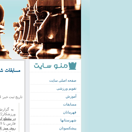
مسابقات شط
صفحه اصلی سایت
تقویم ورزشی
آموزش
تاریخ ثبت خبر: 1389/12/14
مسابقات
به گزارش 
قهرمانان
ورزشکار22 استان کشور در سه مقطع تحصیلی و به مدت چهار روز در سالن شهید پاکنژاد یزد برگزار شد .
در مقطع ابتدای
شهرستانها
فارس با 19 و مازندران هم با 5/18 امتیاز دوم و سوم شدند.
پیشکسوتان