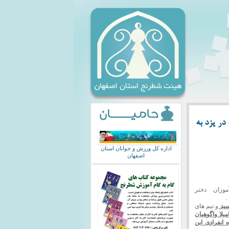
در یزد به
اداره کل ورزش و جوانان استان
اصفهان
موزان دختر
و تیم های
رنیان عباسی روی میز 2 و رامیلا واگوهیان
موفق به کسب مدال نقره انفرادی این