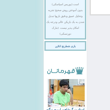
است.(بوریس اسپاسکی)
بدون آموختن روش صحیح تجزیه
وتحلیل عمیق ودقیق بازیها تبدیل
شدن به یک بازیکن عالی ودرجه یک
امکان پذیر نیست .(مارک
دورتسکی)
بازی شطرنج انلاین
استاد بزرگ شاهین لرپری زنگنه