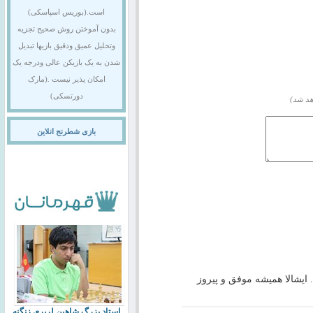
است.(بوریس اسپاسکی)
بدون آموختن روش صحیح تجزیه
وتحلیل عمیق ودقیق بازیها تبدیل
شدن به یک بازیکن عالی ودرجه یک
امکان پذیر نیست .(مارک
دورتسکی)
هد شد)
بازی شطرنج انلاین
ایشالا همیشه موفق و پیروز
استاد بزرگ شاهین لرپری زنگنه