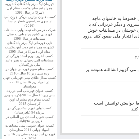
قهرمان لیگ برتر باشگاهای کشوربه
همراه تیم سایپا وکسب مقام اول
(میز3) در سال 1398
کسب عنوان برترین بازیکن جوان آسیا
ی خصوصا به خانمهای ماجد
از سوی فدراسیون شطرنج آسیا
سروی و دیگر عزیزانی که با
(2016)
ان خوبشان در مسابقات خوش
شرکت در مرحله نیمه نهایی مسابقات
قهرمانی کشور وراه یابی به فینال
ای افتخار ملی صعود کنند .درود
مسابقات در سال 1396
نایب قهرمانی لیگ برتر باشگاهای
کشوربه همراه تیم ذوب آهن وکسب
مقام اول (میز1) در سال 1395
کسب اخرین نورم استاد بزرگی در
۴
مسابقات المپیادجهانی به همراه تیم
ملی بزرگسالان
 می گوییم انشاالله همیشه پر
کسب مقام سوم قهرمانی جهان در
رده سنی زیر 18 سال -2016
کسب مدال طلای تیمی قهرمانی جهان
در المپیاد زیر 16 سال 2015 -
مغولستان
کسب عنوان قهرمانی اسیا در رده
سنی زیر 16 سال - 2015(کره جنوبی)
کسب مقام دوم مشترک اوپن
قعا خواستن توانستن است
گرجستان 2015
کسب اولین نورم استادبزرگی در
کنید
تیرماه 94 (بلغارستان)
کسب عنوان استادی بین المللی در
فروردین 94(تایلند)
کسب عنوان سومی تیمی مسابقات
المپیاد جهانی 2014 مجارستان
قهرمان اسیا در رده سنی زیر 16 سال
-2014- هند