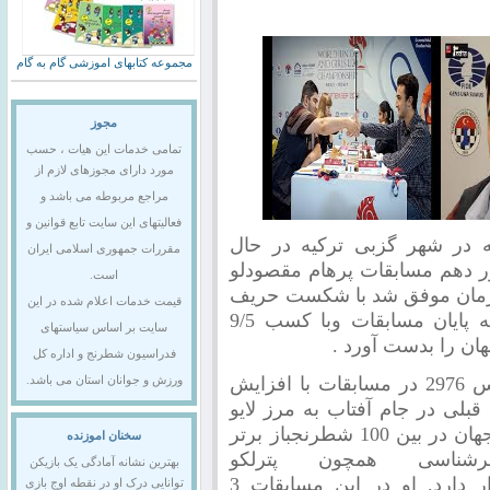
مجموعه کتابهای اموزشی گام به گام
مجوز
تمامی خدمات این هیات ، حسب
مورد دارای مجوزهای لازم از
مراجع مربوطه می باشد و
فعالیتهای این سایت تابع قوانین و
 در شهر گزبی ترکیه در حال
مقررات جمهوری اسلامی ایران
دور دهم مسابقات پرهام مقصودلو
است.
نی با ریتینگ 2649 از کشورمان موفق شد با شکست حریف
قیمت خدمات اعلام شده در این
روس خود ماکسیم واوولین یک دور مانده به پایان مسابقات وبا کسب 9/5
سایت بر اساس سیاستهای
فدراسیون شطرنج و اداره کل
پرهام با عملکرد خیره کنند خود وبا پرفورمنس 2976 در مسابقات با افزایش
ورزش و جوانان استان می باشد.
تینگ قبلی در جام آفتاب به مرز لایو
ریتینگ 2690/3 رسید ودر حال حاضر رتبه 53 جهان در بین 100 شطرنجباز برتر
سخنان اموزنده
شناسی همچون پترلکو
بهترین نشانه آمادگی یک بازیکن
،مالاتکوف،هاول،پونوماریوف،ساریچ و......قرار دارد. او در این مسابقات 3
توانایی درک او در نقطه اوج بازی