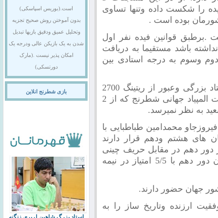
استاد بین المللی و2 استاد فیده را شکست داده وتنها تساوی
است.(بوریس اسپاسکی)
شورمان بوده است .
بدون آموختن روش صحیح تجزیه
وتحلیل عمیق ودقیق بازیها تبدیل
یفان پرهام 2514 بوده است .برطبق قوانین فیده نفر اول
شدن به یک بازیکن عالی ودرجه یک
داشته باشد مستقیما به دریافت
امکان پذیر نیست .(مارک
دوم وسوم به درجه استادی بین
دورتسکی)
پرهام اینک در آستانه کسب افتخار سوپر استاد بزرگی وعبور از ریتینگ 2700
بازی شطرنج انلاین
قرار دارد که باتوجه به در پیش بودن مسابقات المپیاد جهانی شطرنج که از 2
ید به نظر نمیرسد.
فیروزجاو محمدامین طباطبایی با
رتیب در مکان های هشتم ودهم قرار دارند
 دور دهم در مقابل حریف چینی
خود نتیجه را واگذار نمود وهم اکنون در پایان دور دهم با 5/5 امتیاز در نیمه
ت ارزنده وتاریخ ساز را به
استاد بزرگ شاهین لرپری زنگنه