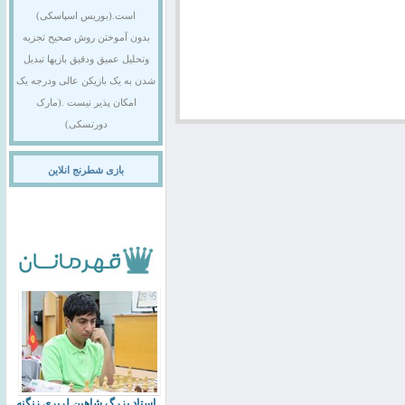
است.(بوریس اسپاسکی)
بدون آموختن روش صحیح تجزیه
وتحلیل عمیق ودقیق بازیها تبدیل
شدن به یک بازیکن عالی ودرجه یک
امکان پذیر نیست .(مارک
دورتسکی)
بازی شطرنج انلاین
استاد بزرگ شاهین لرپری زنگنه