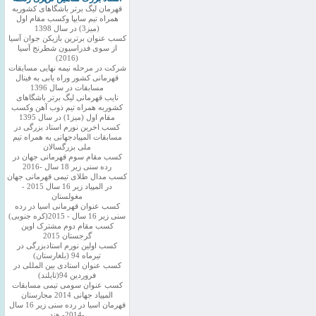
قهرمان لیگ برتر باشگاهای کشوربه
همراه تیم سایپا وکسب مقام اول
(میز3) در سال 1398
کسب عنوان برترین بازیکن جوان آسیا
از سوی فدراسیون شطرنج آسیا
(2016)
شرکت در مرحله نیمه نهایی مسابقات
قهرمانی کشور وراه یابی به فینال
مسابقات در سال 1396
نایب قهرمانی لیگ برتر باشگاهای
کشوربه همراه تیم ذوب آهن وکسب
مقام اول (میز1) در سال 1395
کسب اخرین نورم استاد بزرگی در
مسابقات المپیادجهانی به همراه تیم
ملی بزرگسالان
کسب مقام سوم قهرمانی جهان در
رده سنی زیر 18 سال -2016
کسب مدال طلای تیمی قهرمانی جهان
در المپیاد زیر 16 سال 2015 -
مغولستان
کسب عنوان قهرمانی اسیا در رده
سنی زیر 16 سال - 2015(کره جنوبی)
کسب مقام دوم مشترک اوپن
گرجستان 2015
کسب اولین نورم استادبزرگی در
تیرماه 94 (بلغارستان)
کسب عنوان استادی بین المللی در
فروردین 94(تایلند)
کسب عنوان سومی تیمی مسابقات
المپیاد جهانی 2014 مجارستان
قهرمان اسیا در رده سنی زیر 16 سال
-2014- هند