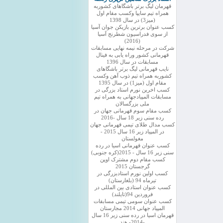
قهرمان لیگ برتر باشگاهای کشوربه
همراه تیم سایپا وکسب مقام اول
(میز3) در سال 1398
کسب عنوان برترین بازیکن جوان آسیا
از سوی فدراسیون شطرنج آسیا
(2016)
شرکت در مرحله نیمه نهایی مسابقات
قهرمانی کشور وراه یابی به فینال
مسابقات در سال 1396
نایب قهرمانی لیگ برتر باشگاهای
کشوربه همراه تیم ذوب آهن وکسب
مقام اول (میز1) در سال 1395
کسب اخرین نورم استاد بزرگی در
مسابقات المپیادجهانی به همراه تیم
ملی بزرگسالان
کسب مقام سوم قهرمانی جهان در
رده سنی زیر 18 سال -2016
کسب مدال طلای تیمی قهرمانی جهان
در المپیاد زیر 16 سال 2015 -
مغولستان
کسب عنوان قهرمانی اسیا در رده
سنی زیر 16 سال - 2015(کره جنوبی)
کسب مقام دوم مشترک اوپن
گرجستان 2015
کسب اولین نورم استادبزرگی در
تیرماه 94 (بلغارستان)
کسب عنوان استادی بین المللی در
فروردین 94(تایلند)
کسب عنوان سومی تیمی مسابقات
المپیاد جهانی 2014 مجارستان
قهرمان اسیا در رده سنی زیر 16 سال
-2014- هند