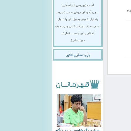
است.(بوریس اسپاسکی)
 و
بدون آموختن روش صحیح تجزیه
وتحلیل عمیق ودقیق بازیها تبدیل
شدن به یک بازیکن عالی ودرجه یک
امکان پذیر نیست .(مارک
دورتسکی)
بازی شطرنج انلاین
استاد بزرگ شاهین لرپری زنگنه