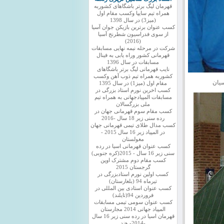
قهرمان لیگ برتر باشگاهای کشوربه
همراه تیم سایپا وکسب مقام اول
(میز3) در سال 1398
کسب عنوان برترین بازیکن جوان آسیا
از سوی فدراسیون شطرنج آسیا
(2016)
شرکت در مرحله نیمه نهایی مسابقات
قهرمانی کشور وراه یابی به فینال
مسابقات در سال 1396
نایب قهرمانی لیگ برتر باشگاهای
کشوربه همراه تیم ذوب آهن وکسب
سیان
مقام اول (میز1) در سال 1395
کسب اخرین نورم استاد بزرگی در
مسابقات المپیادجهانی به همراه تیم
ملی بزرگسالان
کسب مقام سوم قهرمانی جهان در
رده سنی زیر 18 سال -2016
کسب مدال طلای تیمی قهرمانی جهان
در المپیاد زیر 16 سال 2015 -
مغولستان
کسب عنوان قهرمانی اسیا در رده
سنی زیر 16 سال - 2015(کره جنوبی)
کسب مقام دوم مشترک اوپن
گرجستان 2015
کسب اولین نورم استادبزرگی در
تیرماه 94 (بلغارستان)
کسب عنوان استادی بین المللی در
فروردین 94(تایلند)
کسب عنوان سومی تیمی مسابقات
المپیاد جهانی 2014 مجارستان
قهرمان اسیا در رده سنی زیر 16 سال
-2014- هند