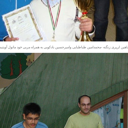
هین لرپری زنگنه -محمدامین طباطبایی وامیرحسین بادکوبی به همراه مربی خود مانول آویتی