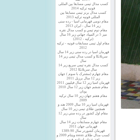
کسب مدال تیمی مسابقا بین المللی
قونیه ترکیه 2014
کسب مدال برنز تیمی مسابقا بین
المللی قونیه ترکیه 2013
مقام دومی قهرمانی اسیا - رده سنی
زیر 14 سال - ایران 2013
مقام دوم تيمي و كسب مدال نقره
ميز 5 در المپياد جهاني زير 16 سال
(تركيه - 2012)
مقام اول تیمی مسابقات قونیه - ترکیه
2012
قهرمان اسیا در رده سنی زیر 14 سال
سريلانكا و کسب مدال تیمی زیر 14
سال
کسب مدال نقره تیمی سریع زیر 14
سال سریلانکا 2012
مقام چهارم (مشترک با سوم ) جهان
زیر 12 سال برزیل 2011
قهرمان اسيا زير 12 سال فیلیپین 2011
مقام ششم جهان زیر 12 سال 2010
یونان
مقام هفتم جهان زیر 10 سال ترکیه
2009
قهرمان اسيا زیر 10 سال 2009 هند و
همچنین طلای تیمی زیر 10 سال
مقام اول كشور در رده سني زير 12
سال
مقام چهارم مسابقات زیر 14 سال
قهرمانی جهان 2011
قهرمان کشوردر سال 90-1389
کسب مدال طلای asean ویتنام 2009 و
اخذ عنوان استادی فیده