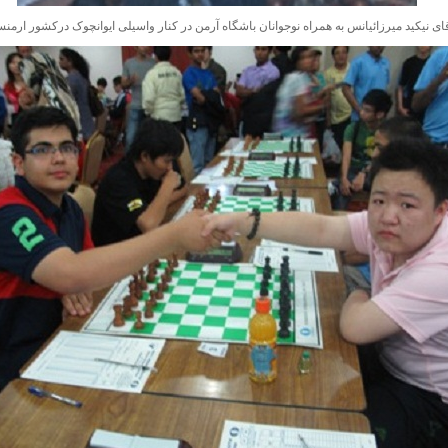
ای نیکید میرزائیانس به همراه نوجوانان باشگاه آرمن در کنار واسیلی ایوانچوک درکشور ارمنس