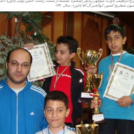
ورج ابراهيمی (اول)، منوچهر زنديفر (ششم). نشسته از سمت راست: حسن نوايی (داور)، دکت
ون شطرنج کشور، ابوالخیر آل آقا (داور) - سال
۱۳۴۰