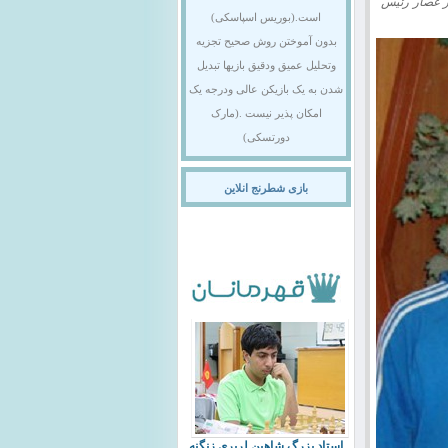
ر عصار رئيس
است.(بوریس اسپاسکی)
بدون آموختن روش صحیح تجزیه
وتحلیل عمیق ودقیق بازیها تبدیل
شدن به یک بازیکن عالی ودرجه یک
امکان پذیر نیست .(مارک
دورتسکی)
بازی شطرنج انلاین
استاد بزرگ شاهین لرپری زنگنه