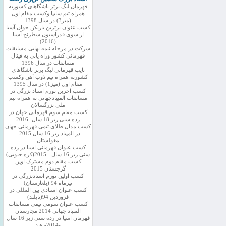
قهرمان لیگ برتر باشگاهای کشوربه
همراه تیم سایپا وکسب مقام اول
(میز3) در سال 1398
کسب عنوان برترین بازیکن جوان آسیا
از سوی فدراسیون شطرنج آسیا
(2016)
شرکت در مرحله نیمه نهایی مسابقات
قهرمانی کشور وراه یابی به فینال
مسابقات در سال 1396
نایب قهرمانی لیگ برتر باشگاهای
کشوربه همراه تیم ذوب آهن وکسب
مقام اول (میز1) در سال 1395
کسب اخرین نورم استاد بزرگی در
مسابقات المپیادجهانی به همراه تیم
ملی بزرگسالان
کسب مقام سوم قهرمانی جهان در
رده سنی زیر 18 سال -2016
کسب مدال طلای تیمی قهرمانی جهان
در المپیاد زیر 16 سال 2015 -
مغولستان
کسب عنوان قهرمانی اسیا در رده
سنی زیر 16 سال - 2015(کره جنوبی)
کسب مقام دوم مشترک اوپن
گرجستان 2015
کسب اولین نورم استادبزرگی در
تیرماه 94 (بلغارستان)
کسب عنوان استادی بین المللی در
فروردین 94(تایلند)
کسب عنوان سومی تیمی مسابقات
المپیاد جهانی 2014 مجارستان
قهرمان اسیا در رده سنی زیر 16 سال
-2014- هند