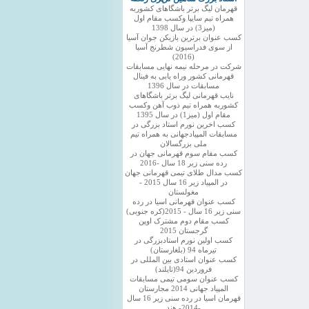
قهرمان لیگ برتر باشگاهای کشوربه
همراه تیم سایپا وکسب مقام اول
(میز3) در سال 1398
کسب عنوان برترین بازیکن جوان آسیا
از سوی فدراسیون شطرنج آسیا
(2016)
شرکت در مرحله نیمه نهایی مسابقات
قهرمانی کشور وراه یابی به فینال
مسابقات در سال 1396
نایب قهرمانی لیگ برتر باشگاهای
کشوربه همراه تیم ذوب آهن وکسب
مقام اول (میز1) در سال 1395
کسب اخرین نورم استاد بزرگی در
مسابقات المپیادجهانی به همراه تیم
ملی بزرگسالان
کسب مقام سوم قهرمانی جهان در
رده سنی زیر 18 سال -2016
کسب مدال طلای تیمی قهرمانی جهان
در المپیاد زیر 16 سال 2015 -
مغولستان
کسب عنوان قهرمانی اسیا در رده
سنی زیر 16 سال - 2015(کره جنوبی)
کسب مقام دوم مشترک اوپن
گرجستان 2015
کسب اولین نورم استادبزرگی در
تیرماه 94 (بلغارستان)
کسب عنوان استادی بین المللی در
فروردین 94(تایلند)
کسب عنوان سومی تیمی مسابقات
المپیاد جهانی 2014 مجارستان
قهرمان اسیا در رده سنی زیر 16 سال
-2014- هند