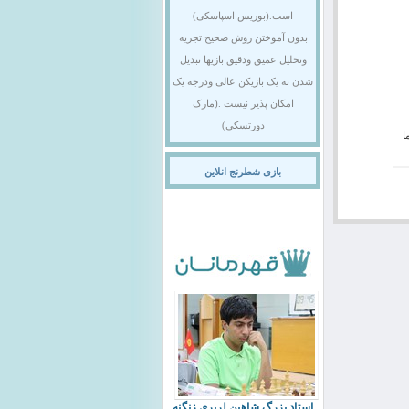
است.(بوریس اسپاسکی)
بدون آموختن روش صحیح تجزیه
وتحلیل عمیق ودقیق بازیها تبدیل
شدن به یک بازیکن عالی ودرجه یک
امکان پذیر نیست .(مارک
دورتسکی)
ا
بازی شطرنج انلاین
استاد بزرگ شاهین لرپری زنگنه