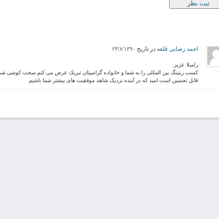
احمد رضایی قلعه
در تاریخ
۲۳/۸/۱۳۹۰
رامیلا عزیز:
کسب ریتینگ بین المللی را به شما و خانواده گرامییتان تبریک عرض می کنم.سخت کوشی شم
قابل تحسین است.امید که در آینده نزدیک شاهد موفقیت های بیشتر شما باشیم