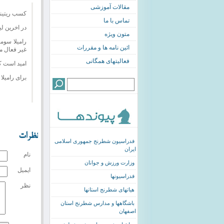
مقالات آموزشی
کسب ریتینگ
تماس با ما
در اخرین لیس
متون ویژه
رامیلا سوم
ائین نامه ها و مقررات
غیر فعال م
فعالیتهای همگانی
امید است ک
برای رامیلا
نظرات
فدراسیون شطرنج جمهوری اسلامی
ایران
نام
وزارت ورزش و جوانان
ایمیل
فدراسیونها
نظر
هیاتهای شطرنج استانها
باشگاهها و مدارس شطرنج استان
اصفهان