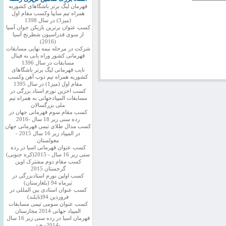
قهرمان لیگ برتر باشگاهای کشوربه
همراه تیم سایپا وکسب مقام اول
(میز3) در سال 1398
کسب عنوان برترین بازیکن جوان آسیا
از سوی فدراسیون شطرنج آسیا
(2016)
شرکت در مرحله نیمه نهایی مسابقات
قهرمانی کشور وراه یابی به فینال
مسابقات در سال 1396
نایب قهرمانی لیگ برتر باشگاهای
کشوربه همراه تیم ذوب آهن وکسب
مقام اول (میز1) در سال 1395
کسب اخرین نورم استاد بزرگی در
مسابقات المپیادجهانی به همراه تیم
ملی بزرگسالان
کسب مقام سوم قهرمانی جهان در
رده سنی زیر 18 سال -2016
کسب مدال طلای تیمی قهرمانی جهان
در المپیاد زیر 16 سال 2015 -
مغولستان
کسب عنوان قهرمانی اسیا در رده
سنی زیر 16 سال - 2015(کره جنوبی)
کسب مقام دوم مشترک اوپن
گرجستان 2015
کسب اولین نورم استادبزرگی در
تیرماه 94 (بلغارستان)
کسب عنوان استادی بین المللی در
فروردین 94(تایلند)
کسب عنوان سومی تیمی مسابقات
المپیاد جهانی 2014 مجارستان
قهرمان اسیا در رده سنی زیر 16 سال
-2014- هند