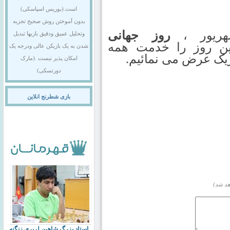
است.(بوریس اسپاسکی)
بدون آموختن روش صحیح تجزیه
روز جهانی
وتحلیل عمیق ودقیق بازیها تبدیل
ن روز را خدمت همه
شدن به یک بازیکن عالی ودرجه یک
یک عرض می نمائیم.
امکان پذیر نیست .(مارک
دورتسکی)
بازی شطرنج انلاین
هد شد)
استاد بزرگ شاهین لرپری زنگنه