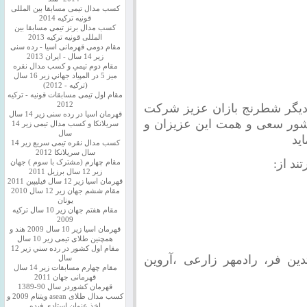
کسب مدال تیمی مسابقا بین المللی
قونیه ترکیه 2014
کسب مدال برنز تیمی مسابقا بین
المللی قونیه ترکیه 2013
مقام دومی قهرمانی اسیا - رده سنی
زیر 14 سال - ایران 2013
مقام دوم تيمي و كسب مدال نقره
ميز 5 در المپياد جهاني زير 16 سال
(تركيه - 2012)
مقام اول تیمی مسابقات قونیه - ترکیه
2012
دیگر شطرنج بازان عزیز شرکت
قهرمان اسیا در رده سنی زیر 14 سال
شور سعی و همت این عزیزان و
سريلانكا و کسب مدال تیمی زیر 14
سال
ید
کسب مدال نقره تیمی سریع زیر 14
سال سریلانکا 2012
ند از:
مقام چهارم (مشترک با سوم ) جهان
زیر 12 سال برزیل 2011
قهرمان اسيا زير 12 سال فیلیپین 2011
مقام ششم جهان زیر 12 سال 2010
یونان
مقام هفتم جهان زیر 10 سال ترکیه
2009
قهرمان اسيا زیر 10 سال 2009 هند و
همچنین طلای تیمی زیر 10 سال
مقام اول كشور در رده سني زير 12
دین فر، رادمهر زارعی ،آروین
سال
مقام چهارم مسابقات زیر 14 سال
قهرمانی جهان 2011
قهرمان کشوردر سال 90-1389
کسب مدال طلای asean ویتنام 2009 و
اخذ عنوان استادی فیده