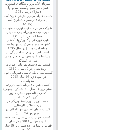
قهرمان لیگ برتر باشگاهای کشوربه
همراه تیم سایپا وکسب مقام اول
(میز3) در سال 1398
کسب عنوان برترین بازیکن جوان آسیا
از سوی فدراسیون شطرنج آسیا
(2016)
شرکت در مرحله نیمه نهایی مسابقات
قهرمانی کشور وراه یابی به فینال
مسابقات در سال 1396
نایب قهرمانی لیگ برتر باشگاهای
کشوربه همراه تیم ذوب آهن وکسب
مقام اول (میز1) در سال 1395
کسب اخرین نورم استاد بزرگی در
مسابقات المپیادجهانی به همراه تیم
ملی بزرگسالان
کسب مقام سوم قهرمانی جهان در
رده سنی زیر 18 سال -2016
کسب مدال طلای تیمی قهرمانی جهان
در المپیاد زیر 16 سال 2015 -
مغولستان
کسب عنوان قهرمانی اسیا در رده
سنی زیر 16 سال - 2015(کره جنوبی)
کسب مقام دوم مشترک اوپن
گرجستان 2015
کسب اولین نورم استادبزرگی در
تیرماه 94 (بلغارستان)
کسب عنوان استادی بین المللی در
فروردین 94(تایلند)
کسب عنوان سومی تیمی مسابقات
المپیاد جهانی 2014 مجارستان
قهرمان اسیا در رده سنی زیر 16 سال
-2014- هند