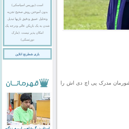
است.(بوریس اسپاسکی)
بدون آموختن روش صحیح تجزیه
وتحلیل عمیق ودقیق بازیها تبدیل
شدن به یک بازیکن عالی ودرجه یک
امکان پذیر نیست .(مارک
دورتسکی)
بازی شطرنج انلاین
 کشورمان مدرک پی اچ دی اش را
استاد بزرگ شاهین لرپری زنگنه