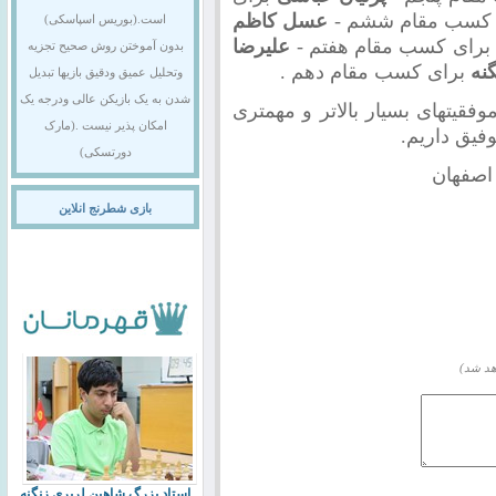
 کسب مقام ششم -
عسل کاظم
است.(بوریس اسپاسکی)
برای کسب مقام هفتم -
علیرضا
بدون آموختن روش صحیح تجزیه
نه
برای کسب مقام دهم .
وتحلیل عمیق ودقیق بازیها تبدیل
شدن به یک بازیکن عالی ودرجه یک
موفقیتهای بسیار بالاتر و مهمتری
امکان پذیر نیست .(مارک
وفیق داریم.
دورتسکی)
اصفهان
بازی شطرنج انلاین
هد شد)
استاد بزرگ شاهین لرپری زنگنه