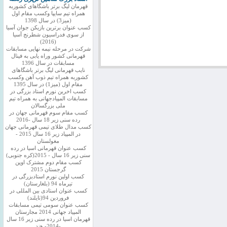
قهرمان لیگ برتر باشگاهای کشوربه
همراه تیم سایپا وکسب مقام اول
(میز3) در سال 1398
کسب عنوان برترین بازیکن جوان آسیا
از سوی فدراسیون شطرنج آسیا
(2016)
شرکت در مرحله نیمه نهایی مسابقات
قهرمانی کشور وراه یابی به فینال
مسابقات در سال 1396
نایب قهرمانی لیگ برتر باشگاهای
کشوربه همراه تیم ذوب آهن وکسب
مقام اول (میز1) در سال 1395
کسب اخرین نورم استاد بزرگی در
مسابقات المپیادجهانی به همراه تیم
ملی بزرگسالان
کسب مقام سوم قهرمانی جهان در
رده سنی زیر 18 سال -2016
کسب مدال طلای تیمی قهرمانی جهان
در المپیاد زیر 16 سال 2015 -
مغولستان
کسب عنوان قهرمانی اسیا در رده
سنی زیر 16 سال - 2015(کره جنوبی)
کسب مقام دوم مشترک اوپن
گرجستان 2015
کسب اولین نورم استادبزرگی در
تیرماه 94 (بلغارستان)
کسب عنوان استادی بین المللی در
فروردین 94(تایلند)
کسب عنوان سومی تیمی مسابقات
المپیاد جهانی 2014 مجارستان
قهرمان اسیا در رده سنی زیر 16 سال
-2014- هند