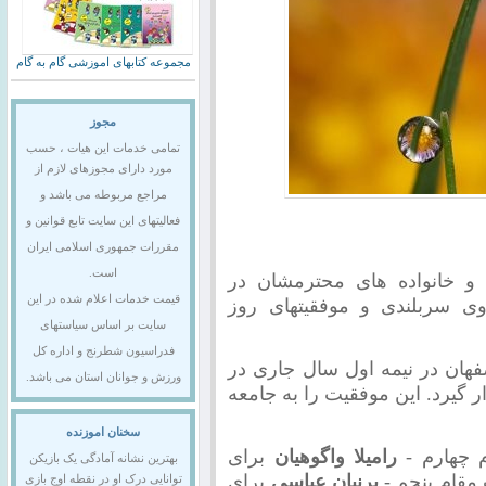
مجموعه کتابهای اموزشی گام به گام
مجوز
تمامی خدمات این هیات ، حسب
مورد دارای مجوزهای لازم از
مراجع مربوطه می باشد و
فعالیتهای این سایت تابع قوانین و
مقررات جمهوری اسلامی ایران
است.
ن و خانواده های محترمشان در
قیمت خدمات اعلام شده در این
ی سربلندی و موفقیتهای روز
سایت بر اساس سیاستهای
فدراسیون شطرنج و اداره کل
هان در نیمه اول سال جاری در
ورزش و جوانان استان می باشد.
ر و در بین 31 استان قرار گیرد. این موفقیت را به جامعه
سخنان اموزنده
چهارم -
رامیلا واگوهیان
برای
بهترین نشانه آمادگی یک بازیکن
قام پنجم -
پرنیان عباسی
برای
توانایی درک او در نقطه اوج بازی