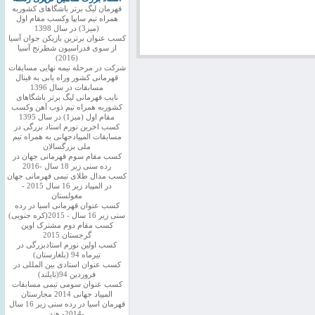
قهرمان لیگ برتر باشگاهای کشوربه
همراه تیم سایپا وکسب مقام اول
(میز3) در سال 1398
کسب عنوان برترین بازیکن جوان آسیا
از سوی فدراسیون شطرنج آسیا
(2016)
شرکت در مرحله نیمه نهایی مسابقات
قهرمانی کشور وراه یابی به فینال
مسابقات در سال 1396
نایب قهرمانی لیگ برتر باشگاهای
کشوربه همراه تیم ذوب آهن وکسب
مقام اول (میز1) در سال 1395
کسب اخرین نورم استاد بزرگی در
مسابقات المپیادجهانی به همراه تیم
ملی بزرگسالان
کسب مقام سوم قهرمانی جهان در
رده سنی زیر 18 سال -2016
کسب مدال طلای تیمی قهرمانی جهان
در المپیاد زیر 16 سال 2015 -
مغولستان
کسب عنوان قهرمانی اسیا در رده
سنی زیر 16 سال - 2015(کره جنوبی)
کسب مقام دوم مشترک اوپن
گرجستان 2015
کسب اولین نورم استادبزرگی در
تیرماه 94 (بلغارستان)
کسب عنوان استادی بین المللی در
فروردین 94(تایلند)
کسب عنوان سومی تیمی مسابقات
المپیاد جهانی 2014 مجارستان
قهرمان اسیا در رده سنی زیر 16 سال
-2014- هند