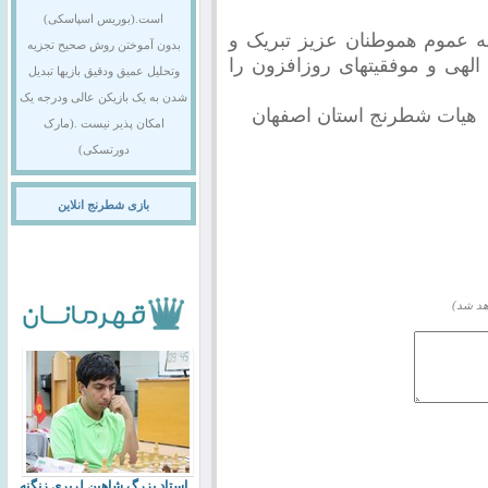
است.(بوریس اسپاسکی)
به عموم هموطنان عزیز تبریک و
بدون آموختن روش صحیح تجزیه
الهی و موفقیتهای روزافزون را
وتحلیل عمیق ودقیق بازیها تبدیل
شدن به یک بازیکن عالی ودرجه یک
ان اصفهان
امکان پذیر نیست .(مارک
دورتسکی)
بازی شطرنج انلاین
هد شد)
استاد بزرگ شاهین لرپری زنگنه