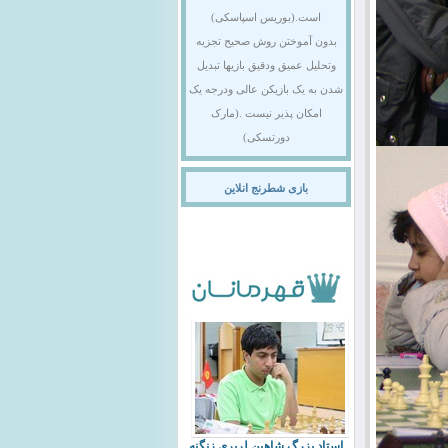
است.(بوریس اسپاسکی)
بدون آموختن روش صحیح تجزیه
وتحلیل عمیق ودقیق بازیها تبدیل
شدن به یک بازیکن عالی ودرجه یک
امکان پذیر نیست .(مارک
دورتسکی)
بازی شطرنج انلاین
استاد بزرگ شاهین لرپری زنگنه