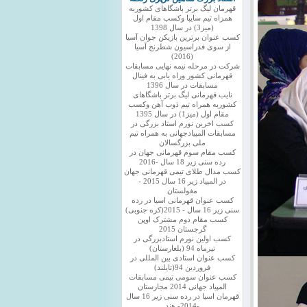
قهرمان لیگ برتر باشگاهای کشوربه
همراه تیم سایپا وکسب مقام اول
(میز3) در سال 1398
کسب عنوان برترین بازیکن جوان آسیا
از سوی فدراسیون شطرنج آسیا
(2016)
شرکت در مرحله نیمه نهایی مسابقات
قهرمانی کشور وراه یابی به فینال
مسابقات در سال 1396
نایب قهرمانی لیگ برتر باشگاهای
کشوربه همراه تیم ذوب آهن وکسب
مقام اول (میز1) در سال 1395
کسب اخرین نورم استاد بزرگی در
مسابقات المپیادجهانی به همراه تیم
ملی بزرگسالان
کسب مقام سوم قهرمانی جهان در
رده سنی زیر 18 سال -2016
کسب مدال طلای تیمی قهرمانی جهان
در المپیاد زیر 16 سال 2015 -
مغولستان
کسب عنوان قهرمانی اسیا در رده
سنی زیر 16 سال - 2015(کره جنوبی)
کسب مقام دوم مشترک اوپن
گرجستان 2015
کسب اولین نورم استادبزرگی در
تیرماه 94 (بلغارستان)
کسب عنوان استادی بین المللی در
فروردین 94(تایلند)
کسب عنوان سومی تیمی مسابقات
المپیاد جهانی 2014 مجارستان
قهرمان اسیا در رده سنی زیر 16 سال
-2014- هند