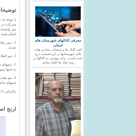
توضیحا
با توجه به
شرکت در مس
تیم وابسته
انجام شده 
معرفی کانالهای شهرستان های
1- تیم رف
استان
شدند.
کلیه کانال ها و صفحات مجازی هیات
های شهرستانها در این قسمت درج
2- تیم انقلاب اسلامی از دسته دوم باشگاههای استان دسته اول صعود نمود.
شده است. برای پیوستن به کانالها بر
روی لینک ها کلیک نمائید.
3- تیمهای 
به جمع تیم
4- تیم هیا
تیمهای حا
بنابراین با توجه به 
ارنج اصل