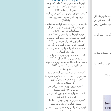
قهرمان لیگ برتر باشگاهای کشوربه
همراه تیم سایپا وکسب مقام اول
(میز3) در سال 1398
کسب عنوان برترین بازیکن جوان آسیا
یات شهرضا از
از سوی فدراسیون شطرنج آسیا
باد که هر دو
(2016)
مها بشرح زیر
شرکت در مرحله نیمه نهایی مسابقات
قهرمانی کشور وراه یابی به فینال
مسابقات در سال 1396
زین تیم ازاد
نایب قهرمانی لیگ برتر باشگاهای
کشوربه همراه تیم ذوب آهن وکسب
مقام اول (میز1) در سال 1395
کسب اخرین نورم استاد بزرگی در
مسابقات المپیادجهانی به همراه تیم
ملی بزرگسالان
ی نموده بودند
کسب مقام سوم قهرمانی جهان در
رده سنی زیر 18 سال -2016
کسب مدال طلای تیمی قهرمانی جهان
 مقرر از لیست
در المپیاد زیر 16 سال 2015 -
مغولستان
کسب عنوان قهرمانی اسیا در رده
سنی زیر 16 سال - 2015(کره جنوبی)
کسب مقام دوم مشترک اوپن
گرجستان 2015
کسب اولین نورم استادبزرگی در
تیرماه 94 (بلغارستان)
کسب عنوان استادی بین المللی در
فروردین 94(تایلند)
کسب عنوان سومی تیمی مسابقات
المپیاد جهانی 2014 مجارستان
قهرمان اسیا در رده سنی زیر 16 سال
-2014- هند