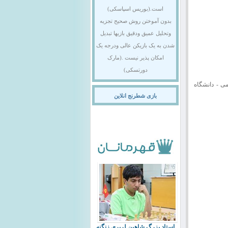
است.(بوریس اسپاسکی)
بدون آموختن روش صحیح تجزیه
وتحلیل عمیق ودقیق بازیها تبدیل
شدن به یک بازیکن عالی ودرجه یک
امکان پذیر نیست .(مارک
دورتسکی)
ی - دانشگاه
بازی شطرنج انلاین
استاد بزرگ شاهین لرپری زنگنه